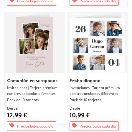
offers
offers
Precios bajos cada día
Precios bajos cada día
Comunión en scrapbook
Fecha diagonal
Invitaciones | Tarjeta prémium
Invitaciones | Tarjeta prémium
con tres acabados diferentes
con tres acabados diferentes
Pack de 10 tarjetas
Pack de 10 tarjetas
Desde
Desde
12,99 €
10,99 €
offers
offers
Precios bajos cada día
Precios bajos cada día