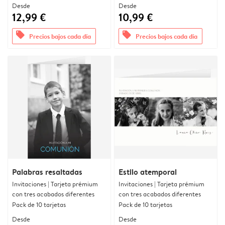
Desde
Desde
12,99 €
10,99 €
offers
offers
Precios bajos cada día
Precios bajos cada día
Palabras resaltadas
Estilo atemporal
Invitaciones | Tarjeta prémium
Invitaciones | Tarjeta prémium
con tres acabados diferentes
con tres acabados diferentes
Pack de 10 tarjetas
Pack de 10 tarjetas
Desde
Desde