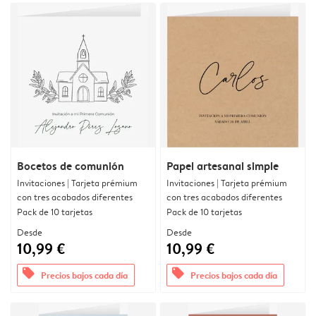
Bocetos de comunión
Papel artesanal simple
Invitaciones | Tarjeta prémium
Invitaciones | Tarjeta prémium
con tres acabados diferentes
con tres acabados diferentes
Pack de 10 tarjetas
Pack de 10 tarjetas
Desde
Desde
10,99 €
10,99 €
offers
offers
Precios bajos cada día
Precios bajos cada día