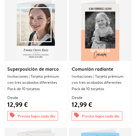
Superposición de marco
Comunión radiante
Invitaciones | Tarjeta prémium
Invitaciones | Tarjeta prémium
con tres acabados diferentes
con tres acabados diferentes
Pack de 10 tarjetas
Pack de 10 tarjetas
Desde
Desde
12,99 €
12,99 €
offers
offers
Precios bajos cada día
Precios bajos cada día