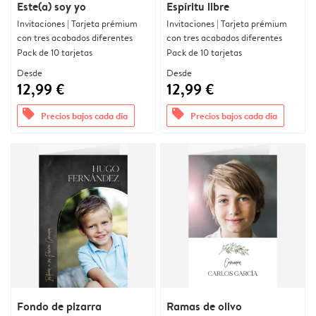
Este(a) soy yo
Espíritu libre
Invitaciones | Tarjeta prémium
Invitaciones | Tarjeta prémium
con tres acabados diferentes
con tres acabados diferentes
Pack de 10 tarjetas
Pack de 10 tarjetas
Desde
Desde
12,99 €
12,99 €
offers
offers
Precios bajos cada día
Precios bajos cada día
Fondo de pizarra
Ramas de olivo