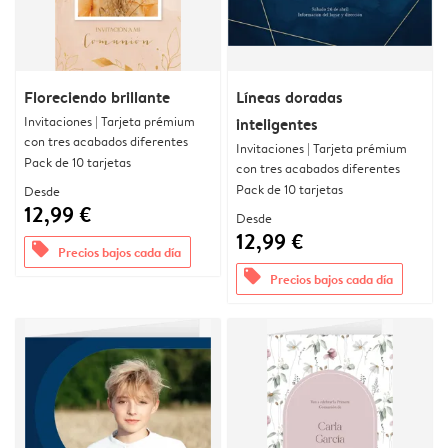
Floreciendo brillante
Líneas doradas
Invitaciones | Tarjeta prémium
inteligentes
con tres acabados diferentes
Invitaciones | Tarjeta prémium
Pack de 10 tarjetas
con tres acabados diferentes
Pack de 10 tarjetas
Desde
12,99 €
Desde
12,99 €
offers
Precios bajos cada día
offers
Precios bajos cada día