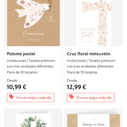
Paloma pastel
Cruz floral melocotón
Invitaciones | Tarjeta prémium
Invitaciones | Tarjeta prémium
con tres acabados diferentes
con tres acabados diferentes
Pack de 10 tarjetas
Pack de 10 tarjetas
Desde
Desde
10,99 €
12,99 €
offers
offers
Precios bajos cada día
Precios bajos cada día