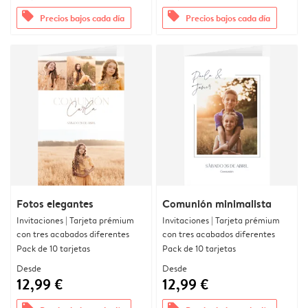
offers
offers
Precios bajos cada día
Precios bajos cada día
Fotos elegantes
Comunión minimalista
Invitaciones | Tarjeta prémium
Invitaciones | Tarjeta prémium
con tres acabados diferentes
con tres acabados diferentes
Pack de 10 tarjetas
Pack de 10 tarjetas
Desde
Desde
12,99 €
12,99 €