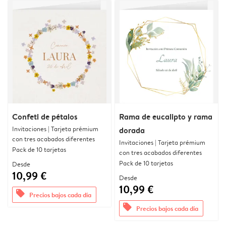
Confeti de pétalos
Rama de eucalipto y rama
Invitaciones | Tarjeta prémium
dorada
con tres acabados diferentes
Invitaciones | Tarjeta prémium
Pack de 10 tarjetas
con tres acabados diferentes
Pack de 10 tarjetas
Desde
10,99 €
Desde
10,99 €
offers
Precios bajos cada día
offers
Precios bajos cada día