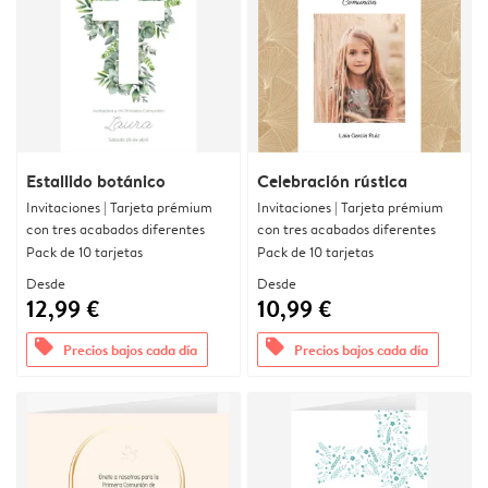
Estallido botánico
Celebración rústica
Invitaciones | Tarjeta prémium
Invitaciones | Tarjeta prémium
con tres acabados diferentes
con tres acabados diferentes
Pack de 10 tarjetas
Pack de 10 tarjetas
Desde
Desde
12,99 €
10,99 €
offers
offers
Precios bajos cada día
Precios bajos cada día