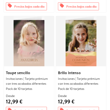
offers
offers
Precios bajos cada día
Precios bajos cada día
Taupe sencillo
Brillo intenso
Invitaciones | Tarjeta prémium
Invitaciones | Tarjeta prémium
con tres acabados diferentes
con tres acabados diferentes
Pack de 10 tarjetas
Pack de 10 tarjetas
Desde
Desde
12,99 €
12,99 €