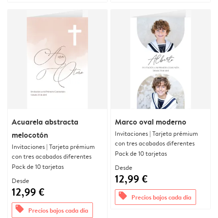
Acuarela abstracta
Marco oval moderno
Invitaciones | Tarjeta prémium
melocotón
con tres acabados diferentes
Invitaciones | Tarjeta prémium
Pack de 10 tarjetas
con tres acabados diferentes
Pack de 10 tarjetas
Desde
12,99 €
Desde
12,99 €
offers
Precios bajos cada día
offers
Precios bajos cada día