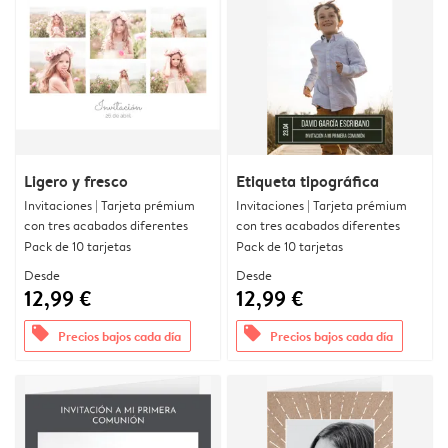
Ligero y fresco
Etiqueta tipográfica
Invitaciones | Tarjeta prémium
Invitaciones | Tarjeta prémium
con tres acabados diferentes
con tres acabados diferentes
Pack de 10 tarjetas
Pack de 10 tarjetas
Desde
Desde
12,99 €
12,99 €
offers
offers
Precios bajos cada día
Precios bajos cada día