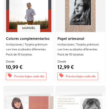
Colores complementarios
Papel artesanal
Invitaciones | Tarjeta prémium
Invitaciones | Tarjeta prémium
con tres acabados diferentes
con tres acabados diferentes
Pack de 10 tarjetas
Pack de 10 tarjetas
Desde
Desde
10,99 €
12,99 €
offers
offers
Precios bajos cada día
Precios bajos cada día