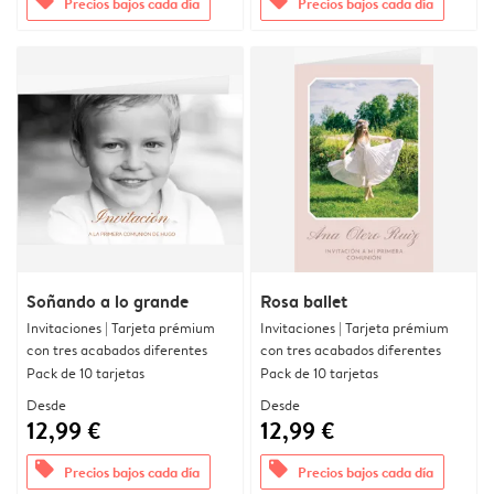
offers
offers
Precios bajos cada día
Precios bajos cada día
Soñando a lo grande
Rosa ballet
Invitaciones | Tarjeta prémium
Invitaciones | Tarjeta prémium
con tres acabados diferentes
con tres acabados diferentes
Pack de 10 tarjetas
Pack de 10 tarjetas
Desde
Desde
12,99 €
12,99 €
offers
offers
Precios bajos cada día
Precios bajos cada día