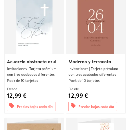
Acuarela abstracta azul
Moderno y terracota
Invitaciones | Tarjeta prémium
Invitaciones | Tarjeta prémium
con tres acabados diferentes
con tres acabados diferentes
Pack de 10 tarjetas
Pack de 10 tarjetas
Desde
Desde
12,99 €
12,99 €
offers
offers
Precios bajos cada día
Precios bajos cada día