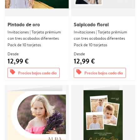
Pintado de oro
Salpicado floral
Invitaciones | Tarjeta prémium
Invitaciones | Tarjeta prémium
con tres acabados diferentes
con tres acabados diferentes
Pack de 10 tarjetas
Pack de 10 tarjetas
Desde
Desde
12,99 €
12,99 €
offers
offers
Precios bajos cada día
Precios bajos cada día