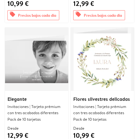
10,99 €
12,99 €
offers
offers
Precios bajos cada día
Precios bajos cada día
Elegante
Flores silvestres delicadas
Invitaciones | Tarjeta prémium
Invitaciones | Tarjeta prémium
con tres acabados diferentes
con tres acabados diferentes
Pack de 10 tarjetas
Pack de 10 tarjetas
Desde
Desde
12,99 €
10,99 €