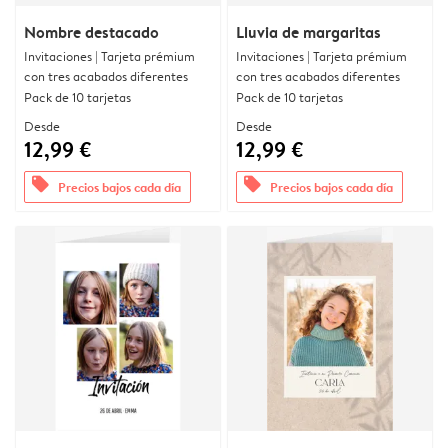
Nombre destacado
Lluvia de margaritas
Invitaciones | Tarjeta prémium
Invitaciones | Tarjeta prémium
con tres acabados diferentes
con tres acabados diferentes
Pack de 10 tarjetas
Pack de 10 tarjetas
Desde
Desde
12,99 €
12,99 €
offers
offers
Precios bajos cada día
Precios bajos cada día