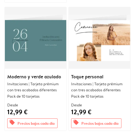
Moderno y verde azulado
Toque personal
Invitaciones | Tarjeta prémium
Invitaciones | Tarjeta prémium
con tres acabados diferentes
con tres acabados diferentes
Pack de 10 tarjetas
Pack de 10 tarjetas
Desde
Desde
12,99 €
12,99 €
offers
offers
Precios bajos cada día
Precios bajos cada día