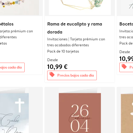
pétalos
Rama de eucalipto y rama
Bocet
 Tarjeta prémium con
Invitaci
dorada
diferentes
tres ac
Invitaciones | Tarjeta prémium con
jetas
Pack de 
tres acabados diferentes
Pack de 10 tarjetas
Desde
10,9
Desde
10,99 €
offers
bajos cada día
Pr
offers
Precios bajos cada día