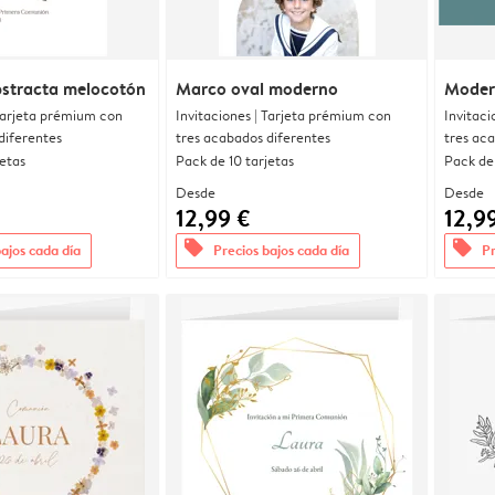
bstracta melocotón
Marco oval moderno
Moder
 Tarjeta prémium con
Invitaciones | Tarjeta prémium con
Invitaci
diferentes
tres acabados diferentes
tres ac
jetas
Pack de 10 tarjetas
Pack de 
Desde
Desde
12,99 €
12,9
offers
offers
bajos cada día
Precios bajos cada día
Pr