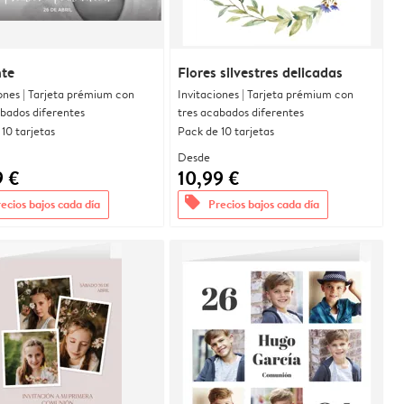
nte
Flores silvestres delicadas
ones | Tarjeta prémium con
Invitaciones | Tarjeta prémium con
abados diferentes
tres acabados diferentes
10 tarjetas
Pack de 10 tarjetas
Desde
9 €
10,99 €
offers
ecios bajos cada día
Precios bajos cada día