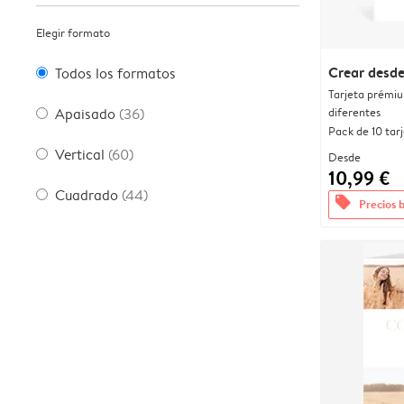
Elegir formato
Crear desde
Todos los formatos
Tarjeta prémi
diferentes
Apaisado
(36)
Pack de 10 tar
Vertical
(60)
Desde
10,99 €
Cuadrado
(44)
offers
Precios 