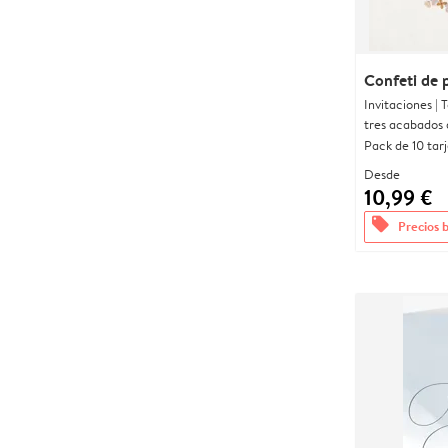
Confeti de 
Invitaciones |
tres acabados 
Pack de 10 tar
Desde
10,99 €
offers
Precios 