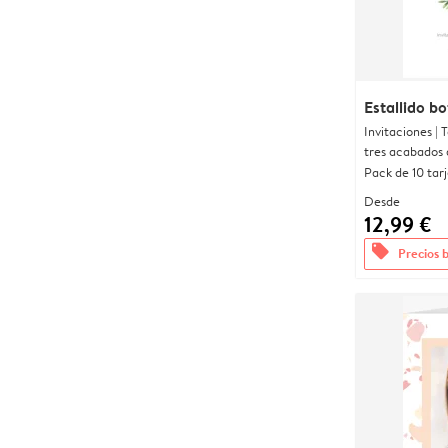
Estallido b
Invitaciones |
tres acabados 
Pack de 10 tar
Desde
12,99 €
offers
Precios 