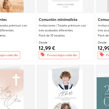
ntes
Comunión minimalista
Comun
 Tarjeta prémium con
Invitaciones | Tarjeta prémium con
Invitaci
diferentes
tres acabados diferentes
tres ac
jetas
Pack de 10 tarjetas
Pack de 
Desde
Desde
12,99 €
12,9
offers
offers
bajos cada día
Precios bajos cada día
Pr