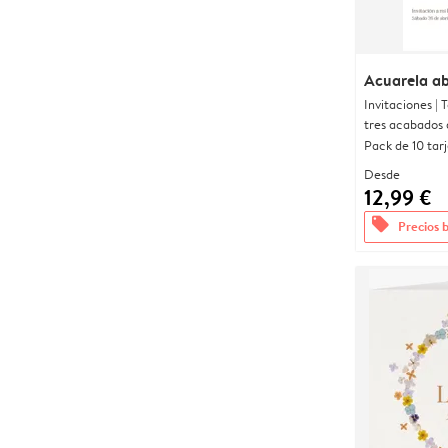
Acuarela a
Invitaciones |
tres acabados 
Pack de 10 tar
Desde
12,99 €
offers
Precios 