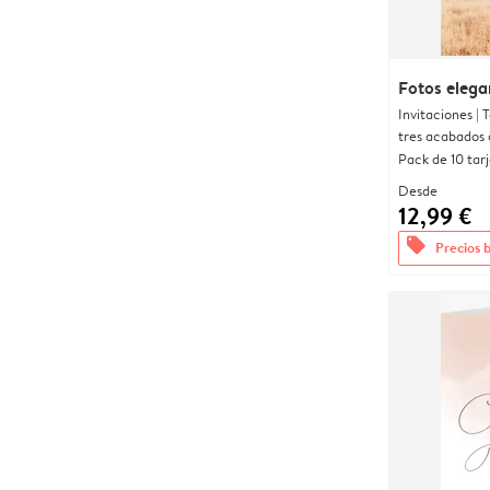
Fotos elega
Invitaciones |
tres acabados 
Pack de 10 tar
Desde
12,99 €
offers
Precios 