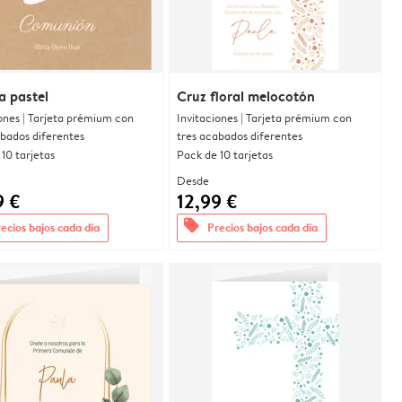
a pastel
Cruz floral melocotón
ones | Tarjeta prémium con
Invitaciones | Tarjeta prémium con
abados diferentes
tres acabados diferentes
10 tarjetas
Pack de 10 tarjetas
Desde
9 €
12,99 €
offers
ecios bajos cada día
Precios bajos cada día