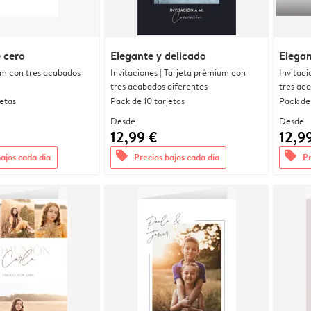
 cero
Elegante y delicado
Elega
um con tres acabados
Invitaciones | Tarjeta prémium con
Invitaci
tres acabados diferentes
tres ac
jetas
Pack de 10 tarjetas
Pack de 
Desde
Desde
12,99 €
12,9
offers
offers
bajos cada día
Precios bajos cada día
Pr