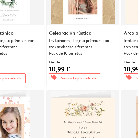
otánico
Celebración rústica
Arco 
 Tarjeta prémium con
Invitaciones | Tarjeta prémium con
Invitaci
diferentes
tres acabados diferentes
tres ac
jetas
Pack de 10 tarjetas
Pack de 
Desde
Desde
10,99 €
10,9
offers
offers
bajos cada día
Precios bajos cada día
Pr