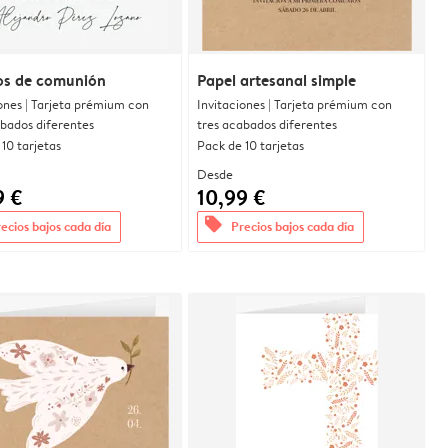
os de comunión
Papel artesanal simple
ones | Tarjeta prémium con
Invitaciones | Tarjeta prémium con
abados diferentes
tres acabados diferentes
10 tarjetas
Pack de 10 tarjetas
Desde
9 €
10,99 €
offers
ecios bajos cada día
Precios bajos cada día