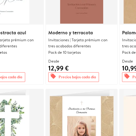
stracta azul
Moderno y terracota
Palom
 Tarjeta prémium con
Invitaciones | Tarjeta prémium con
Invitaci
diferentes
tres acabados diferentes
tres ac
jetas
Pack de 10 tarjetas
Pack de 
Desde
Desde
12,99 €
10,9
offers
offers
bajos cada día
Precios bajos cada día
Pr