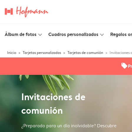
Álbum de fotos
Cuadros personalizados
Regalos or
slim_arrow_down
slim_arrow_down
Inicio
Tarjetas personalizadas
Tarjetas de comunión
Invitaciones
offers
P
Invitaciones de
comunión
¿Preparado para un día inolvidable? Descubre