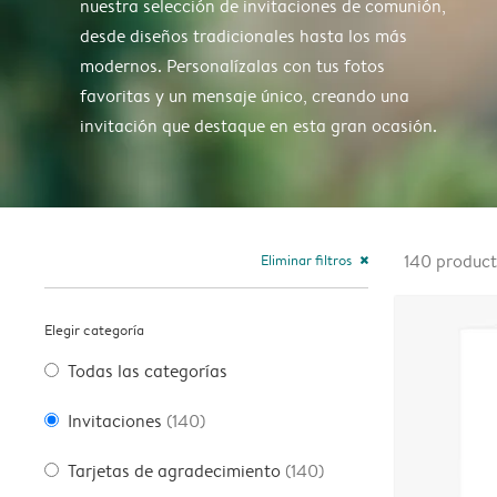
nuestra selección de invitaciones de comunión,
desde diseños tradicionales hasta los más
modernos. Personalízalas con tus fotos
favoritas y un mensaje único, creando una
invitación que destaque en esta gran ocasión.
Eliminar filtros
140
produc
close
Elegir categoría
Todas las categorías
Invitaciones
(140)
Tarjetas de agradecimiento
(140)