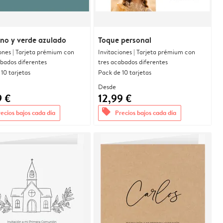
no y verde azulado
Toque personal
ones | Tarjeta prémium con
Invitaciones | Tarjeta prémium con
abados diferentes
tres acabados diferentes
10 tarjetas
Pack de 10 tarjetas
Desde
9 €
12,99 €
offers
ecios bajos cada día
Precios bajos cada día