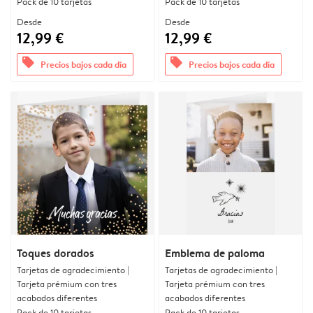
Pack de 10 tarjetas
Pack de 10 tarjetas
Desde
Desde
12,99 €
12,99 €
offers
offers
Precios bajos cada día
Precios bajos cada día
Toques dorados
Emblema de paloma
Tarjetas de agradecimiento |
Tarjetas de agradecimiento |
Tarjeta prémium con tres
Tarjeta prémium con tres
acabados diferentes
acabados diferentes
Pack de 10 tarjetas
Pack de 10 tarjetas