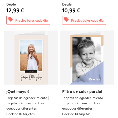
Desde
Desde
12,99 €
10,99 €
offers
offers
Precios bajos cada día
Precios bajos cada día
¡Qué mayor!
Filtro de color parcial
Tarjetas de agradecimiento |
Tarjetas de agradecimiento |
Tarjeta prémium con tres
Tarjeta prémium con tres
acabados diferentes
acabados diferentes
Pack de 10 tarjetas
Pack de 10 tarjetas