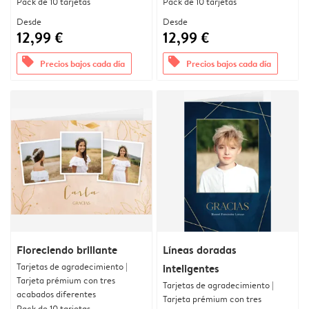
Pack de 10 tarjetas
Pack de 10 tarjetas
Desde
Desde
12,99 €
12,99 €
offers
offers
Precios bajos cada día
Precios bajos cada día
Floreciendo brillante
Líneas doradas
Tarjetas de agradecimiento |
inteligentes
Tarjeta prémium con tres
Tarjetas de agradecimiento |
acabados diferentes
Tarjeta prémium con tres
Pack de 10 tarjetas