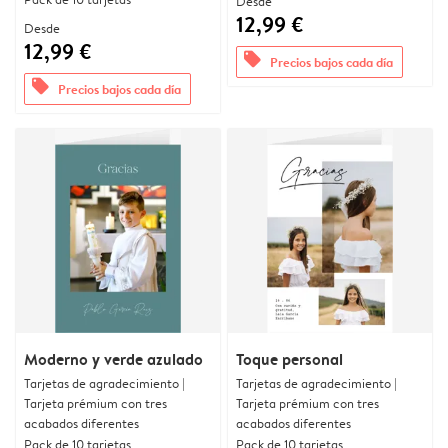
Desde
12,99 €
Desde
12,99 €
offers
Precios bajos cada día
offers
Precios bajos cada día
Moderno y verde azulado
Toque personal
Tarjetas de agradecimiento |
Tarjetas de agradecimiento |
Tarjeta prémium con tres
Tarjeta prémium con tres
acabados diferentes
acabados diferentes
Pack de 10 tarjetas
Pack de 10 tarjetas