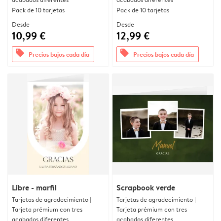
Pack de 10 tarjetas
Pack de 10 tarjetas
Desde
Desde
10,99 €
12,99 €
offers
offers
Precios bajos cada día
Precios bajos cada día
Libre - marfil
Scrapbook verde
Tarjetas de agradecimiento |
Tarjetas de agradecimiento |
Tarjeta prémium con tres
Tarjeta prémium con tres
acabados diferentes
acabados diferentes