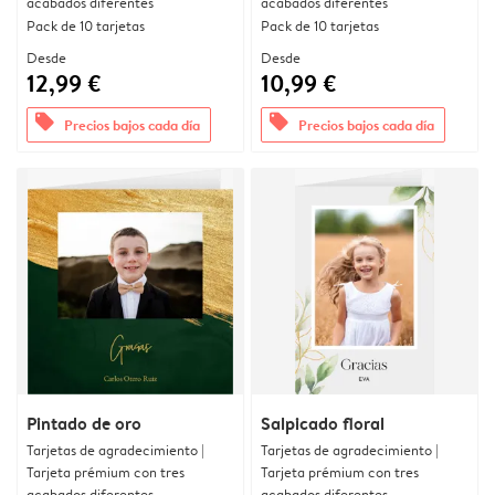
acabados diferentes
acabados diferentes
Pack de 10 tarjetas
Pack de 10 tarjetas
Desde
Desde
12,99 €
10,99 €
offers
offers
Precios bajos cada día
Precios bajos cada día
Pintado de oro
Salpicado floral
Tarjetas de agradecimiento |
Tarjetas de agradecimiento |
Tarjeta prémium con tres
Tarjeta prémium con tres
acabados diferentes
acabados diferentes