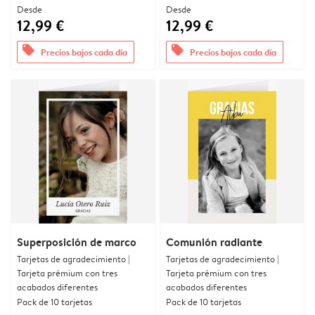
Desde
Desde
12,99 €
12,99 €
offers
offers
Precios bajos cada día
Precios bajos cada día
Superposición de marco
Comunión radiante
Tarjetas de agradecimiento |
Tarjetas de agradecimiento |
Tarjeta prémium con tres
Tarjeta prémium con tres
acabados diferentes
acabados diferentes
Pack de 10 tarjetas
Pack de 10 tarjetas