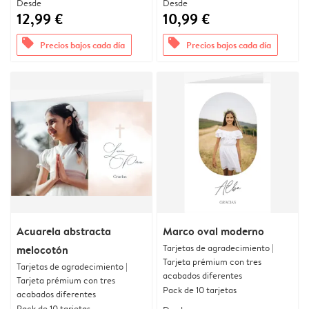
Desde
Desde
12,99 €
10,99 €
offers
offers
Precios bajos cada día
Precios bajos cada día
Acuarela abstracta
Marco oval moderno
Tarjetas de agradecimiento |
melocotón
Tarjeta prémium con tres
Tarjetas de agradecimiento |
acabados diferentes
Tarjeta prémium con tres
Pack de 10 tarjetas
acabados diferentes
Pack de 10 tarjetas