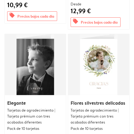
10,99 €
Desde
12,99 €
offers
Precios bajos cada día
offers
Precios bajos cada día
Elegante
Flores silvestres delicadas
Tarjetas de agradecimiento |
Tarjetas de agradecimiento |
Tarjeta prémium con tres
Tarjeta prémium con tres
acabados diferentes
acabados diferentes
Pack de 10 tarjetas
Pack de 10 tarjetas