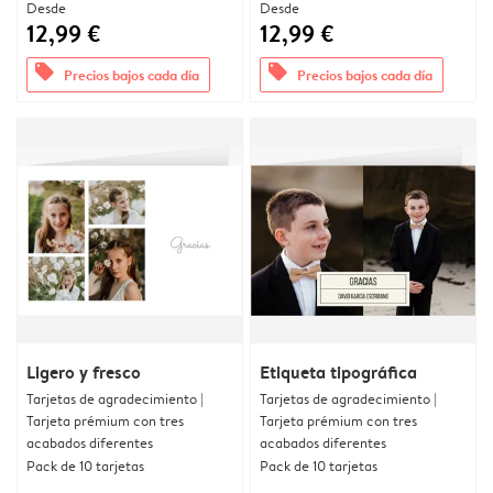
Desde
Desde
12,99 €
12,99 €
offers
offers
Precios bajos cada día
Precios bajos cada día
Ligero y fresco
Etiqueta tipográfica
Tarjetas de agradecimiento |
Tarjetas de agradecimiento |
Tarjeta prémium con tres
Tarjeta prémium con tres
acabados diferentes
acabados diferentes
Pack de 10 tarjetas
Pack de 10 tarjetas