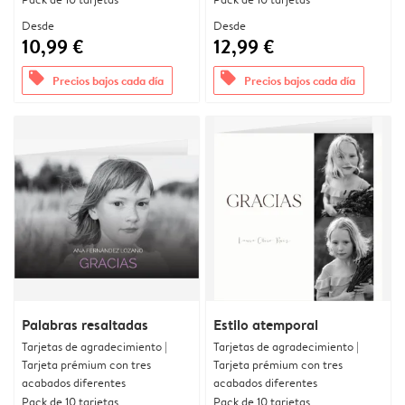
Desde
Desde
10,99 €
12,99 €
offers
offers
Precios bajos cada día
Precios bajos cada día
Palabras resaltadas
Estilo atemporal
Tarjetas de agradecimiento |
Tarjetas de agradecimiento |
Tarjeta prémium con tres
Tarjeta prémium con tres
acabados diferentes
acabados diferentes
Pack de 10 tarjetas
Pack de 10 tarjetas