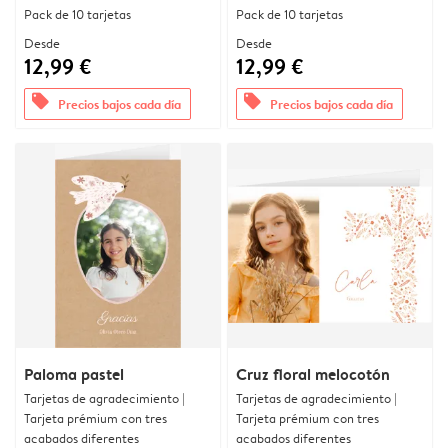
Pack de 10 tarjetas
Pack de 10 tarjetas
Desde
Desde
12,99 €
12,99 €
offers
offers
Precios bajos cada día
Precios bajos cada día
Paloma pastel
Cruz floral melocotón
Tarjetas de agradecimiento |
Tarjetas de agradecimiento |
Tarjeta prémium con tres
Tarjeta prémium con tres
acabados diferentes
acabados diferentes