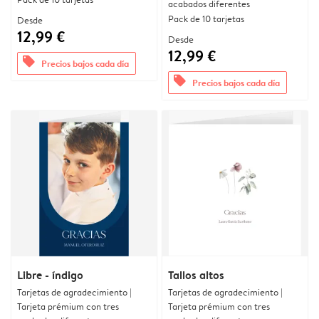
acabados diferentes
Pack de 10 tarjetas
Desde
12,99 €
Desde
12,99 €
offers
Precios bajos cada día
offers
Precios bajos cada día
Libre - índigo
Tallos altos
Tarjetas de agradecimiento |
Tarjetas de agradecimiento |
Tarjeta prémium con tres
Tarjeta prémium con tres