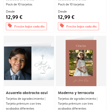
Pack de 10 tarjetas
Pack de 10 tarjetas
Desde
Desde
12,99 €
12,99 €
offers
offers
Precios bajos cada día
Precios bajos cada día
Acuarela abstracta azul
Moderno y terracota
Tarjetas de agradecimiento |
Tarjetas de agradecimiento |
Tarjeta prémium con tres
Tarjeta prémium con tres
acabados diferentes
acabados diferentes