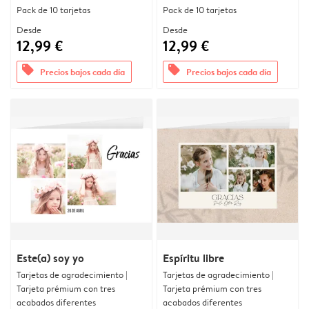
Pack de 10 tarjetas
Pack de 10 tarjetas
Desde
Desde
12,99 €
12,99 €
offers
offers
Precios bajos cada día
Precios bajos cada día
Este(a) soy yo
Espíritu libre
Tarjetas de agradecimiento |
Tarjetas de agradecimiento |
Tarjeta prémium con tres
Tarjeta prémium con tres
acabados diferentes
acabados diferentes