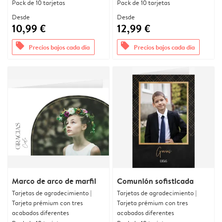
Pack de 10 tarjetas
Pack de 10 tarjetas
Desde
Desde
10,99 €
12,99 €
offers
offers
Precios bajos cada día
Precios bajos cada día
Marco de arco de marfil
Comunión sofisticada
Tarjetas de agradecimiento |
Tarjetas de agradecimiento |
Tarjeta prémium con tres
Tarjeta prémium con tres
acabados diferentes
acabados diferentes