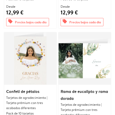
Desde
Desde
12,99 €
12,99 €
offers
offers
Precios bajos cada día
Precios bajos cada día
Confeti de pétalos
Rama de eucalipto y rama
Tarjetas de agradecimiento |
dorada
Tarjeta prémium con tres
Tarjetas de agradecimiento |
acabados diferentes
Tarjeta prémium con tres
Pack de 10 tarjetas
acabados diferentes