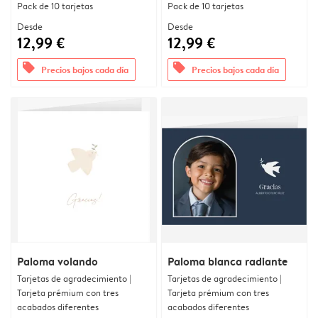
Pack de 10 tarjetas
Pack de 10 tarjetas
Desde
Desde
12,99 €
12,99 €
offers
offers
Precios bajos cada día
Precios bajos cada día
Paloma volando
Paloma blanca radiante
Tarjetas de agradecimiento |
Tarjetas de agradecimiento |
Tarjeta prémium con tres
Tarjeta prémium con tres
acabados diferentes
acabados diferentes