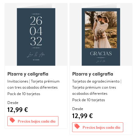
Pizarra y caligrafía
Pizarra y caligrafía
Invitaciones | Tarjeta prémium
Tarjetas de agradecimiento |
con tres acabados diferentes
Tarjeta prémium con tres
acabados diferentes
Pack de 10 tarjetas
Pack de 10 tarjetas
Desde
12,99 €
Desde
12,99 €
offers
Precios bajos cada día
offers
Precios bajos cada día