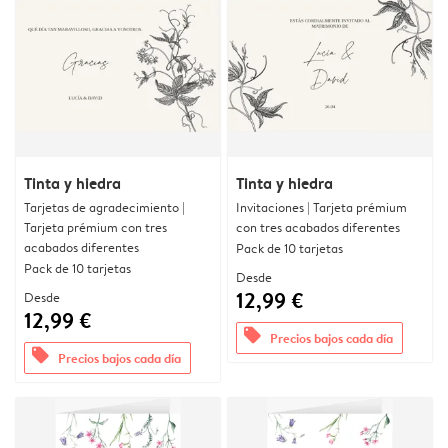
Tinta y hiedra
Tinta y hiedra
Tarjetas de agradecimiento |
Invitaciones | Tarjeta prémium
Tarjeta prémium con tres
con tres acabados diferentes
acabados diferentes
Pack de 10 tarjetas
Pack de 10 tarjetas
Desde
12,99 €
Desde
12,99 €
offers
Precios bajos cada día
offers
Precios bajos cada día