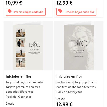
10,99 €
12,99 €
offers
offers
Precios bajos cada día
Precios bajos cada día
Iniciales en flor
Iniciales en flor
Tarjetas de agradecimiento |
Invitaciones | Tarjeta prémium
Tarjeta prémium con tres
con tres acabados diferentes
acabados diferentes
Pack de 10 tarjetas
Pack de 10 tarjetas
Desde
12,99 €
Desde