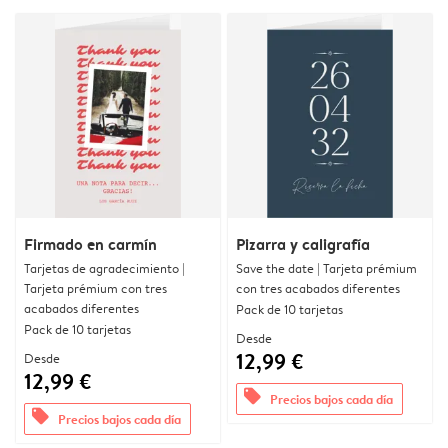
Firmado en carmín
Pizarra y caligrafía
Tarjetas de agradecimiento |
Save the date | Tarjeta prémium
Tarjeta prémium con tres
con tres acabados diferentes
acabados diferentes
Pack de 10 tarjetas
Pack de 10 tarjetas
Desde
12,99 €
Desde
12,99 €
offers
Precios bajos cada día
offers
Precios bajos cada día