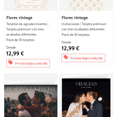
Flores vintage
Flores vintage
Tarjetas de agradecimiento |
Invitaciones | Tarjeta prémium
Tarjeta prémium con tres
con tres acabados diferentes
acabados diferentes
Pack de 10 tarjetas
Pack de 10 tarjetas
Desde
12,99 €
Desde
12,99 €
offers
Precios bajos cada día
offers
Precios bajos cada día