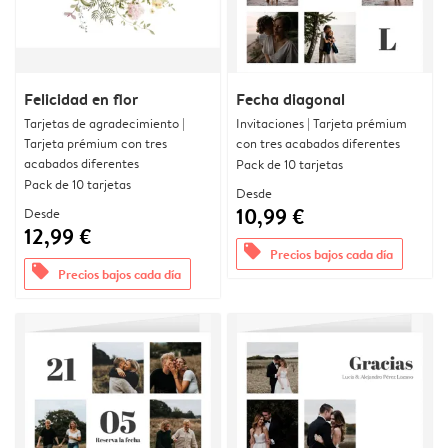
Felicidad en flor
Fecha diagonal
Tarjetas de agradecimiento |
Invitaciones | Tarjeta prémium
Tarjeta prémium con tres
con tres acabados diferentes
acabados diferentes
Pack de 10 tarjetas
Pack de 10 tarjetas
Desde
10,99 €
Desde
12,99 €
offers
Precios bajos cada día
offers
Precios bajos cada día