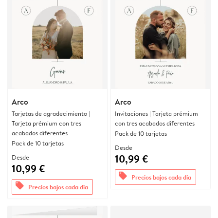
Arco
Arco
Tarjetas de agradecimiento |
Invitaciones | Tarjeta prémium
Tarjeta prémium con tres
con tres acabados diferentes
acabados diferentes
Pack de 10 tarjetas
Pack de 10 tarjetas
Desde
10,99 €
Desde
10,99 €
offers
Precios bajos cada día
offers
Precios bajos cada día