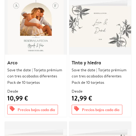
Arco
Tinta y hiedra
Save the date | Tarjeta prémium
Save the date | Tarjeta prémium
con tres acabados diferentes
con tres acabados diferentes
Pack de 10 tarjetas
Pack de 10 tarjetas
Desde
Desde
10,99 €
12,99 €
offers
offers
Precios bajos cada día
Precios bajos cada día