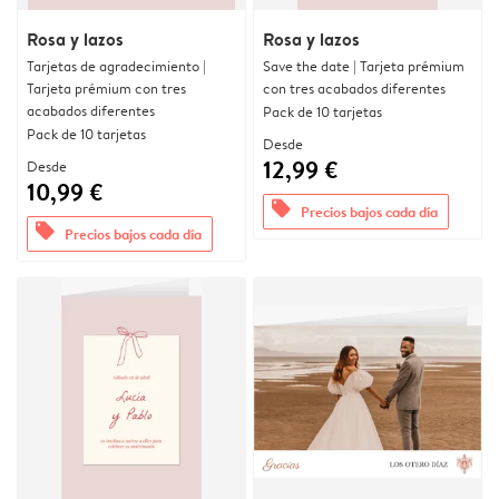
Rosa y lazos
Rosa y lazos
Tarjetas de agradecimiento |
Save the date | Tarjeta prémium
Tarjeta prémium con tres
con tres acabados diferentes
acabados diferentes
Pack de 10 tarjetas
Pack de 10 tarjetas
Desde
12,99 €
Desde
10,99 €
offers
Precios bajos cada día
offers
Precios bajos cada día