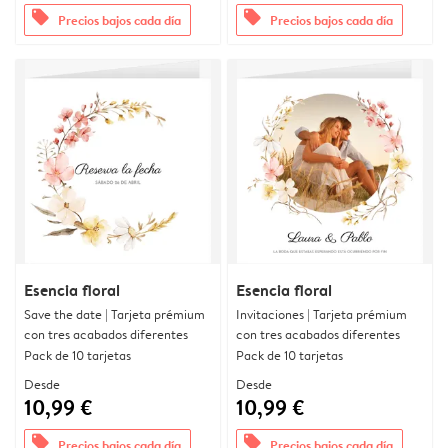
offers
offers
Precios bajos cada día
Precios bajos cada día
Esencia floral
Esencia floral
Save the date | Tarjeta prémium
Invitaciones | Tarjeta prémium
con tres acabados diferentes
con tres acabados diferentes
Pack de 10 tarjetas
Pack de 10 tarjetas
Desde
Desde
10,99 €
10,99 €
offers
offers
Precios bajos cada día
Precios bajos cada día