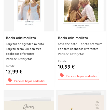
Boda minimalista
Boda minimalista
Tarjetas de agradecimiento |
Save the date | Tarjeta prémium
Tarjeta prémium con tres
con tres acabados diferentes
acabados diferentes
Pack de 10 tarjetas
Pack de 10 tarjetas
Desde
10,99 €
Desde
12,99 €
offers
Precios bajos cada día
offers
Precios bajos cada día