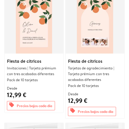
Fiesta de cítricos
Fiesta de cítricos
Invitaciones | Tarjeta prémium
Tarjetas de agradecimiento |
con tres acabados diferentes
Tarjeta prémium con tres
acabados diferentes
Pack de 10 tarjetas
Pack de 10 tarjetas
Desde
12,99 €
Desde
12,99 €
offers
Precios bajos cada día
offers
Precios bajos cada día