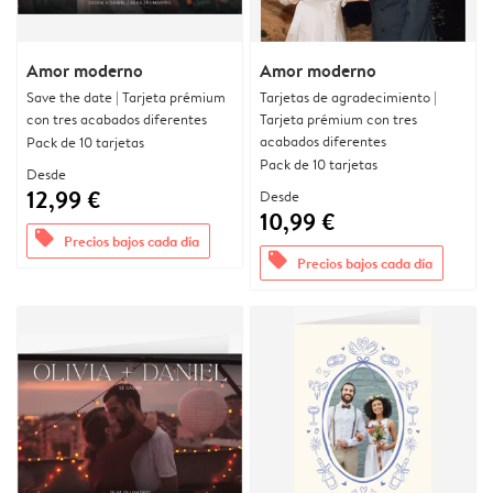
Amor moderno
Amor moderno
Save the date | Tarjeta prémium
Tarjetas de agradecimiento |
con tres acabados diferentes
Tarjeta prémium con tres
acabados diferentes
Pack de 10 tarjetas
Pack de 10 tarjetas
Desde
12,99 €
Desde
10,99 €
offers
Precios bajos cada día
offers
Precios bajos cada día