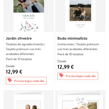
Jardín silvestre
Boda minimalista
Tarjetas de agradecimiento |
Invitaciones | Tarjeta prémium
Tarjeta prémium con tres
con tres acabados diferentes
acabados diferentes
Pack de 10 tarjetas
Pack de 10 tarjetas
Desde
12,99 €
Desde
12,99 €
offers
Precios bajos cada día
offers
Precios bajos cada día