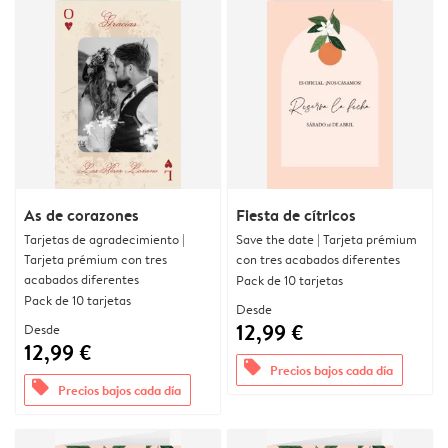
As de corazones
Fiesta de cítricos
Tarjetas de agradecimiento |
Save the date | Tarjeta prémium
Tarjeta prémium con tres
con tres acabados diferentes
acabados diferentes
Pack de 10 tarjetas
Pack de 10 tarjetas
Desde
12,99 €
Desde
12,99 €
offers
Precios bajos cada día
offers
Precios bajos cada día