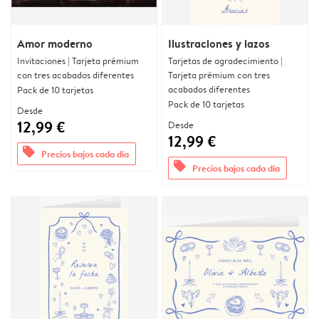
Amor moderno
Ilustraciones y lazos
Invitaciones | Tarjeta prémium
Tarjetas de agradecimiento |
con tres acabados diferentes
Tarjeta prémium con tres
acabados diferentes
Pack de 10 tarjetas
Pack de 10 tarjetas
Desde
12,99 €
Desde
12,99 €
offers
Precios bajos cada día
offers
Precios bajos cada día