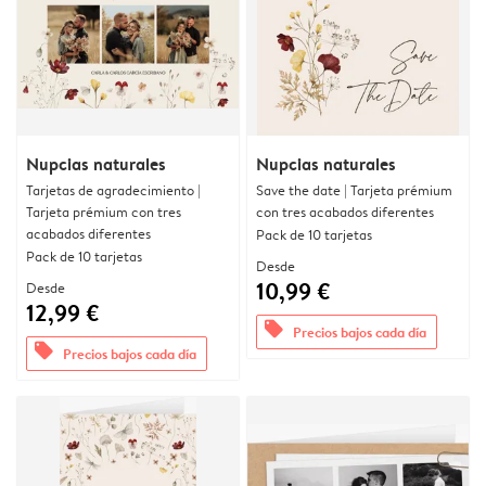
Nupcias naturales
Nupcias naturales
Tarjetas de agradecimiento |
Save the date | Tarjeta prémium
Tarjeta prémium con tres
con tres acabados diferentes
acabados diferentes
Pack de 10 tarjetas
Pack de 10 tarjetas
Desde
10,99 €
Desde
12,99 €
offers
Precios bajos cada día
offers
Precios bajos cada día