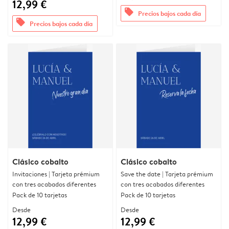
12,99 €
offers
Precios bajos cada día
offers
Precios bajos cada día
Clásico cobalto
Clásico cobalto
Invitaciones | Tarjeta prémium
Save the date | Tarjeta prémium
con tres acabados diferentes
con tres acabados diferentes
Pack de 10 tarjetas
Pack de 10 tarjetas
Desde
Desde
12,99 €
12,99 €