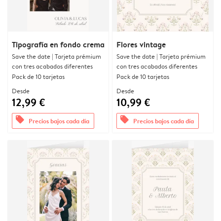
Tipografía en fondo crema
Flores vintage
Save the date | Tarjeta prémium
Save the date | Tarjeta prémium
con tres acabados diferentes
con tres acabados diferentes
Pack de 10 tarjetas
Pack de 10 tarjetas
Desde
Desde
12,99 €
10,99 €
offers
offers
Precios bajos cada día
Precios bajos cada día