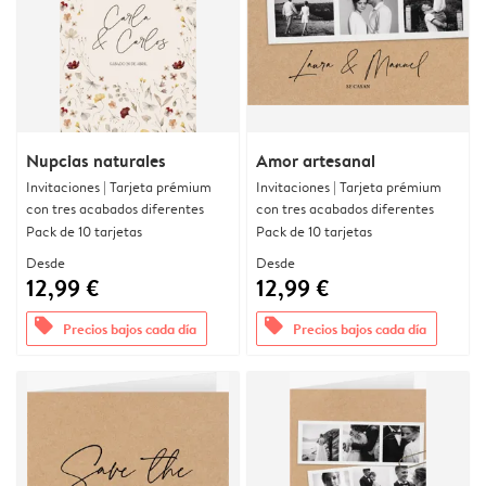
Nupcias naturales
Amor artesanal
Invitaciones | Tarjeta prémium
Invitaciones | Tarjeta prémium
con tres acabados diferentes
con tres acabados diferentes
Pack de 10 tarjetas
Pack de 10 tarjetas
Desde
Desde
12,99 €
12,99 €
offers
offers
Precios bajos cada día
Precios bajos cada día