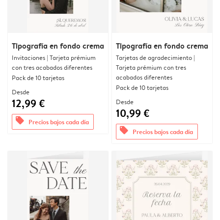
Tipografía en fondo crema
Tipografía en fondo crema
Invitaciones | Tarjeta prémium
Tarjetas de agradecimiento |
con tres acabados diferentes
Tarjeta prémium con tres
acabados diferentes
Pack de 10 tarjetas
Pack de 10 tarjetas
Desde
12,99 €
Desde
10,99 €
offers
Precios bajos cada día
offers
Precios bajos cada día