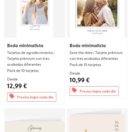
Boda minimalista
Boda minimalista
Tarjetas de agradecimiento |
Save the date | Tarjeta prémium
Tarjeta prémium con tres
con tres acabados diferentes
acabados diferentes
Pack de 10 tarjetas
Pack de 10 tarjetas
Desde
10,99 €
Desde
12,99 €
offers
Precios bajos cada día
offers
Precios bajos cada día