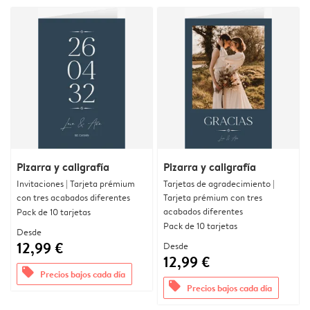
Pizarra y caligrafía
Pizarra y caligrafía
Invitaciones | Tarjeta prémium
Tarjetas de agradecimiento |
con tres acabados diferentes
Tarjeta prémium con tres
acabados diferentes
Pack de 10 tarjetas
Pack de 10 tarjetas
Desde
12,99 €
Desde
12,99 €
offers
Precios bajos cada día
offers
Precios bajos cada día