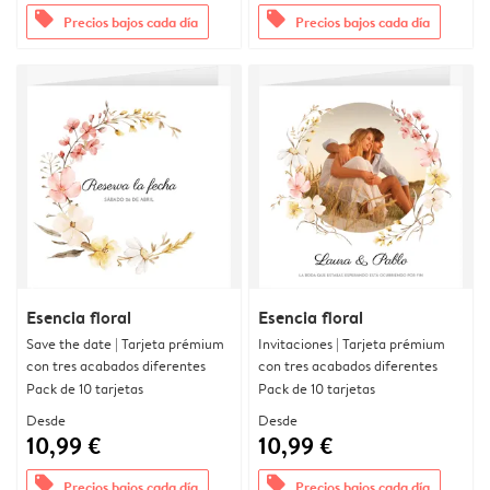
offers
offers
Precios bajos cada día
Precios bajos cada día
Esencia floral
Esencia floral
Save the date | Tarjeta prémium
Invitaciones | Tarjeta prémium
con tres acabados diferentes
con tres acabados diferentes
Pack de 10 tarjetas
Pack de 10 tarjetas
Desde
Desde
10,99 €
10,99 €
offers
offers
Precios bajos cada día
Precios bajos cada día