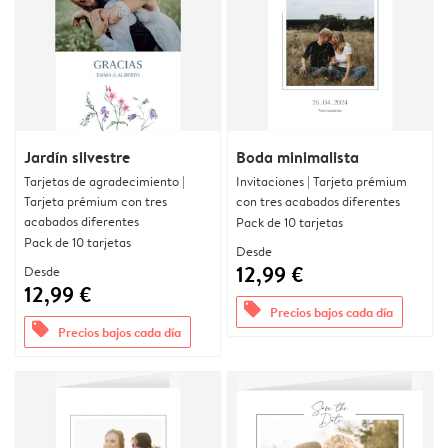
Jardín silvestre
Boda minimalista
Tarjetas de agradecimiento |
Invitaciones | Tarjeta prémium
Tarjeta prémium con tres
con tres acabados diferentes
acabados diferentes
Pack de 10 tarjetas
Pack de 10 tarjetas
Desde
12,99 €
Desde
12,99 €
offers
Precios bajos cada día
offers
Precios bajos cada día