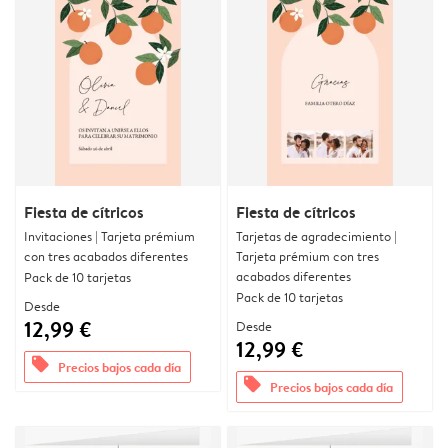
Fiesta de cítricos
Fiesta de cítricos
Invitaciones | Tarjeta prémium
Tarjetas de agradecimiento |
con tres acabados diferentes
Tarjeta prémium con tres
acabados diferentes
Pack de 10 tarjetas
Pack de 10 tarjetas
Desde
12,99 €
Desde
12,99 €
offers
Precios bajos cada día
offers
Precios bajos cada día