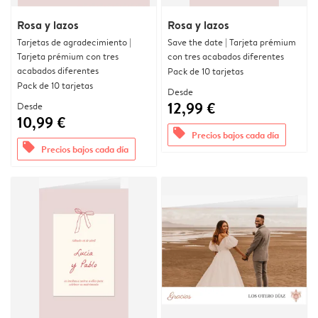
Rosa y lazos
Rosa y lazos
Tarjetas de agradecimiento |
Save the date | Tarjeta prémium
Tarjeta prémium con tres
con tres acabados diferentes
acabados diferentes
Pack de 10 tarjetas
Pack de 10 tarjetas
Desde
12,99 €
Desde
10,99 €
offers
Precios bajos cada día
offers
Precios bajos cada día