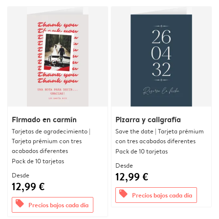
Firmado en carmín
Pizarra y caligrafía
Tarjetas de agradecimiento |
Save the date | Tarjeta prémium
Tarjeta prémium con tres
con tres acabados diferentes
acabados diferentes
Pack de 10 tarjetas
Pack de 10 tarjetas
Desde
12,99 €
Desde
12,99 €
offers
Precios bajos cada día
offers
Precios bajos cada día