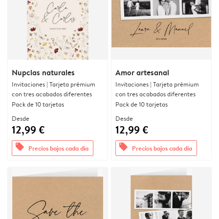
Nupcias naturales
Amor artesanal
Invitaciones | Tarjeta prémium
Invitaciones | Tarjeta prémium
con tres acabados diferentes
con tres acabados diferentes
Pack de 10 tarjetas
Pack de 10 tarjetas
Desde
Desde
12,99 €
12,99 €
offers
offers
Precios bajos cada día
Precios bajos cada día