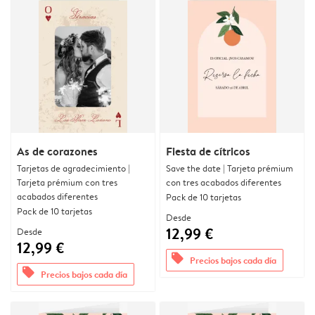
As de corazones
Fiesta de cítricos
Tarjetas de agradecimiento |
Save the date | Tarjeta prémium
Tarjeta prémium con tres
con tres acabados diferentes
acabados diferentes
Pack de 10 tarjetas
Pack de 10 tarjetas
Desde
12,99 €
Desde
12,99 €
offers
Precios bajos cada día
offers
Precios bajos cada día