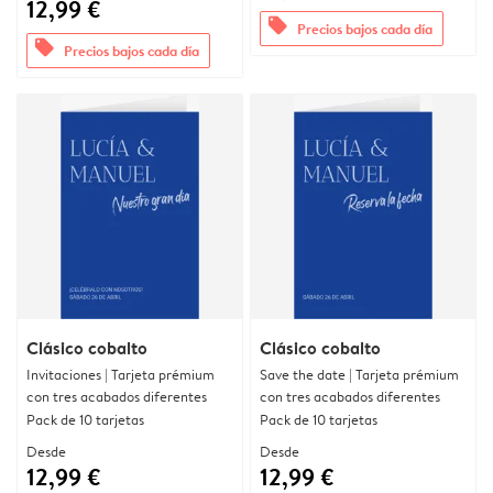
12,99 €
offers
Precios bajos cada día
offers
Precios bajos cada día
Clásico cobalto
Clásico cobalto
Invitaciones | Tarjeta prémium
Save the date | Tarjeta prémium
con tres acabados diferentes
con tres acabados diferentes
Pack de 10 tarjetas
Pack de 10 tarjetas
Desde
Desde
12,99 €
12,99 €