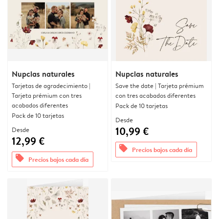
Nupcias naturales
Nupcias naturales
Tarjetas de agradecimiento |
Save the date | Tarjeta prémium
Tarjeta prémium con tres
con tres acabados diferentes
acabados diferentes
Pack de 10 tarjetas
Pack de 10 tarjetas
Desde
10,99 €
Desde
12,99 €
offers
Precios bajos cada día
offers
Precios bajos cada día