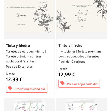
Tinta y hiedra
Tinta y hiedra
Tarjetas de agradecimiento |
Invitaciones | Tarjeta prémium
Tarjeta prémium con tres
con tres acabados diferentes
acabados diferentes
Pack de 10 tarjetas
Pack de 10 tarjetas
Desde
12,99 €
Desde
12,99 €
offers
Precios bajos cada día
offers
Precios bajos cada día