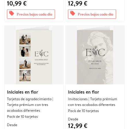
10,99 €
12,99 €
offers
offers
Precios bajos cada día
Precios bajos cada día
Iniciales en flor
Iniciales en flor
Tarjetas de agradecimiento |
Invitaciones | Tarjeta prémium
Tarjeta prémium con tres
con tres acabados diferentes
acabados diferentes
Pack de 10 tarjetas
Pack de 10 tarjetas
Desde
12,99 €
Desde