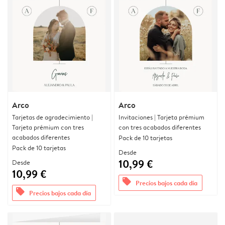
Arco
Arco
Tarjetas de agradecimiento |
Invitaciones | Tarjeta prémium
Tarjeta prémium con tres
con tres acabados diferentes
acabados diferentes
Pack de 10 tarjetas
Pack de 10 tarjetas
Desde
10,99 €
Desde
10,99 €
offers
Precios bajos cada día
offers
Precios bajos cada día