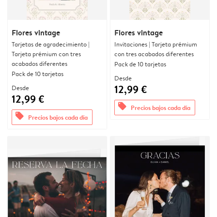
Flores vintage
Flores vintage
Tarjetas de agradecimiento |
Invitaciones | Tarjeta prémium
Tarjeta prémium con tres
con tres acabados diferentes
acabados diferentes
Pack de 10 tarjetas
Pack de 10 tarjetas
Desde
12,99 €
Desde
12,99 €
offers
Precios bajos cada día
offers
Precios bajos cada día