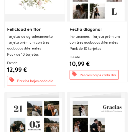
Felicidad en flor
Fecha diagonal
Tarjetas de agradecimiento |
Invitaciones | Tarjeta prémium
Tarjeta prémium con tres
con tres acabados diferentes
acabados diferentes
Pack de 10 tarjetas
Pack de 10 tarjetas
Desde
10,99 €
Desde
12,99 €
offers
Precios bajos cada día
offers
Precios bajos cada día