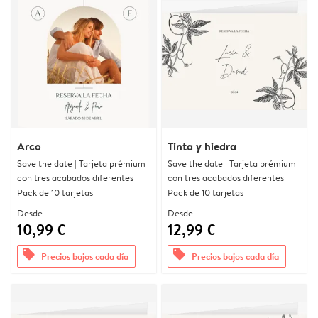
Arco
Tinta y hiedra
Save the date | Tarjeta prémium
Save the date | Tarjeta prémium
con tres acabados diferentes
con tres acabados diferentes
Pack de 10 tarjetas
Pack de 10 tarjetas
Desde
Desde
10,99 €
12,99 €
offers
offers
Precios bajos cada día
Precios bajos cada día