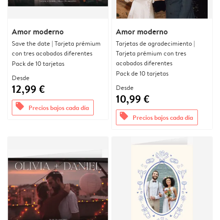
Amor moderno
Amor moderno
Save the date | Tarjeta prémium
Tarjetas de agradecimiento |
con tres acabados diferentes
Tarjeta prémium con tres
acabados diferentes
Pack de 10 tarjetas
Pack de 10 tarjetas
Desde
12,99 €
Desde
10,99 €
offers
Precios bajos cada día
offers
Precios bajos cada día