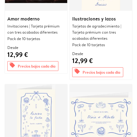
Amor moderno
Ilustraciones y lazos
Invitaciones | Tarjeta prémium
Tarjetas de agradecimiento |
con tres acabados diferentes
Tarjeta prémium con tres
acabados diferentes
Pack de 10 tarjetas
Pack de 10 tarjetas
Desde
12,99 €
Desde
12,99 €
offers
Precios bajos cada día
offers
Precios bajos cada día