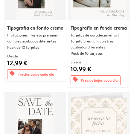
Tipografía en fondo crema
Tipografía en fondo crema
Invitaciones | Tarjeta prémium
Tarjetas de agradecimiento |
con tres acabados diferentes
Tarjeta prémium con tres
acabados diferentes
Pack de 10 tarjetas
Pack de 10 tarjetas
Desde
12,99 €
Desde
10,99 €
offers
Precios bajos cada día
offers
Precios bajos cada día