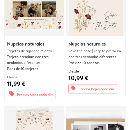
Nupcias naturales
Nupcias naturales
Tarjetas de agradecimiento |
Save the date | Tarjeta prémium
Tarjeta prémium con tres
con tres acabados diferentes
acabados diferentes
Pack de 10 tarjetas
Pack de 10 tarjetas
Desde
10,99 €
Desde
11,99 €
offers
Precios bajos cada día
offers
Precios bajos cada día