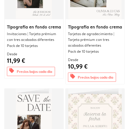
Tipografía en fondo crema
Tipografía en fondo crema
Invitaciones | Tarjeta prémium
Tarjetas de agradecimiento |
con tres acabados diferentes
Tarjeta prémium con tres
acabados diferentes
Pack de 10 tarjetas
Pack de 10 tarjetas
Desde
11,99 €
Desde
10,99 €
offers
Precios bajos cada día
offers
Precios bajos cada día