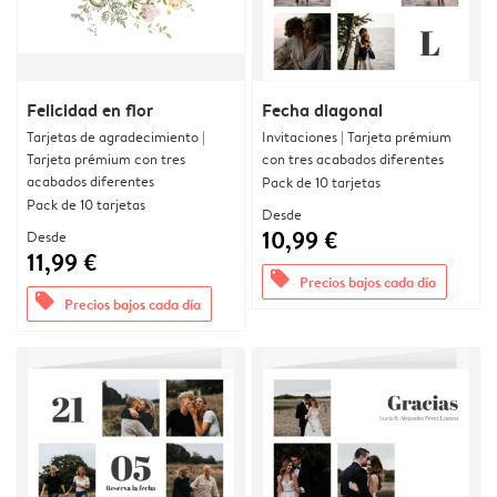
Felicidad en flor
Fecha diagonal
Tarjetas de agradecimiento |
Invitaciones | Tarjeta prémium
Tarjeta prémium con tres
con tres acabados diferentes
acabados diferentes
Pack de 10 tarjetas
Pack de 10 tarjetas
Desde
10,99 €
Desde
11,99 €
offers
Precios bajos cada día
offers
Precios bajos cada día