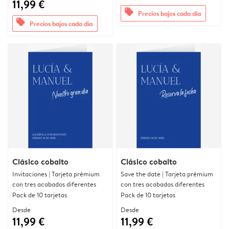
11,99 €
offers
Precios bajos cada día
offers
Precios bajos cada día
Clásico cobalto
Clásico cobalto
Invitaciones | Tarjeta prémium
Save the date | Tarjeta prémium
con tres acabados diferentes
con tres acabados diferentes
Pack de 10 tarjetas
Pack de 10 tarjetas
Desde
Desde
11,99 €
11,99 €