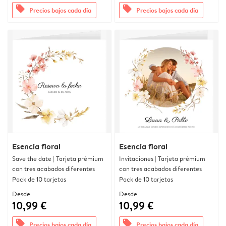
offers
offers
Precios bajos cada día
Precios bajos cada día
Esencia floral
Esencia floral
Save the date | Tarjeta prémium
Invitaciones | Tarjeta prémium
con tres acabados diferentes
con tres acabados diferentes
Pack de 10 tarjetas
Pack de 10 tarjetas
Desde
Desde
10,99 €
10,99 €
offers
offers
Precios bajos cada día
Precios bajos cada día