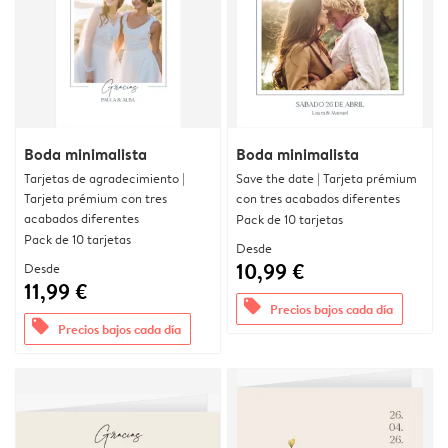
Boda minimalista
Boda minimalista
Tarjetas de agradecimiento |
Save the date | Tarjeta prémium
Tarjeta prémium con tres
con tres acabados diferentes
acabados diferentes
Pack de 10 tarjetas
Pack de 10 tarjetas
Desde
10,99 €
Desde
11,99 €
offers
Precios bajos cada día
offers
Precios bajos cada día