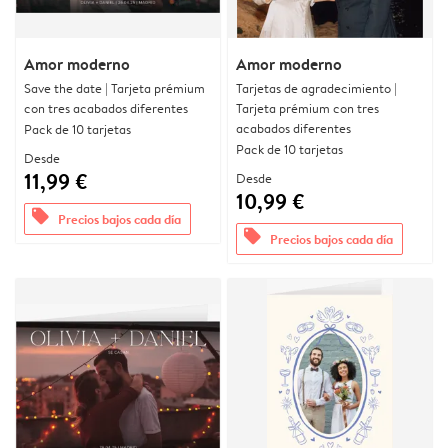
Amor moderno
Amor moderno
Save the date | Tarjeta prémium
Tarjetas de agradecimiento |
con tres acabados diferentes
Tarjeta prémium con tres
acabados diferentes
Pack de 10 tarjetas
Pack de 10 tarjetas
Desde
11,99 €
Desde
10,99 €
offers
Precios bajos cada día
offers
Precios bajos cada día