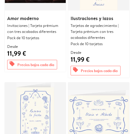
Amor moderno
Ilustraciones y lazos
Invitaciones | Tarjeta prémium
Tarjetas de agradecimiento |
con tres acabados diferentes
Tarjeta prémium con tres
acabados diferentes
Pack de 10 tarjetas
Pack de 10 tarjetas
Desde
11,99 €
Desde
11,99 €
offers
Precios bajos cada día
offers
Precios bajos cada día