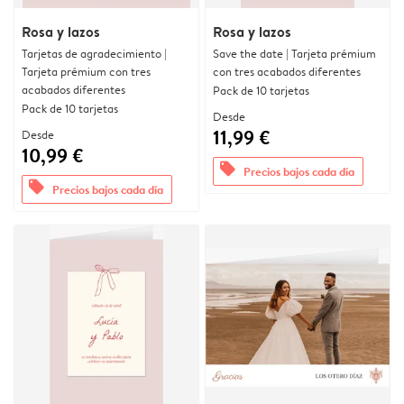
Rosa y lazos
Rosa y lazos
Tarjetas de agradecimiento |
Save the date | Tarjeta prémium
Tarjeta prémium con tres
con tres acabados diferentes
acabados diferentes
Pack de 10 tarjetas
Pack de 10 tarjetas
Desde
11,99 €
Desde
10,99 €
offers
Precios bajos cada día
offers
Precios bajos cada día