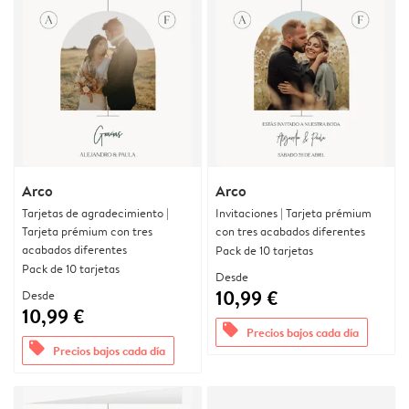
Arco
Arco
Tarjetas de agradecimiento |
Invitaciones | Tarjeta prémium
Tarjeta prémium con tres
con tres acabados diferentes
acabados diferentes
Pack de 10 tarjetas
Pack de 10 tarjetas
Desde
10,99 €
Desde
10,99 €
offers
Precios bajos cada día
offers
Precios bajos cada día