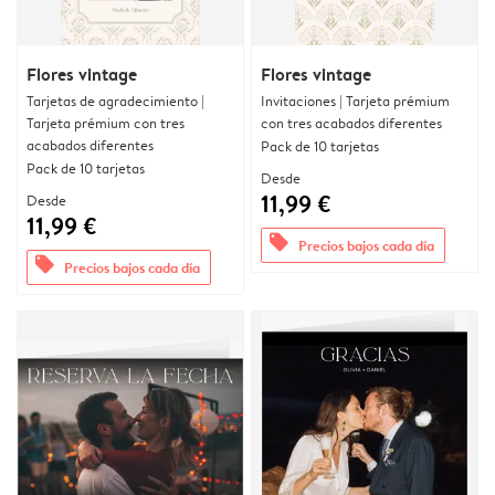
Flores vintage
Flores vintage
Tarjetas de agradecimiento |
Invitaciones | Tarjeta prémium
Tarjeta prémium con tres
con tres acabados diferentes
acabados diferentes
Pack de 10 tarjetas
Pack de 10 tarjetas
Desde
11,99 €
Desde
11,99 €
offers
Precios bajos cada día
offers
Precios bajos cada día