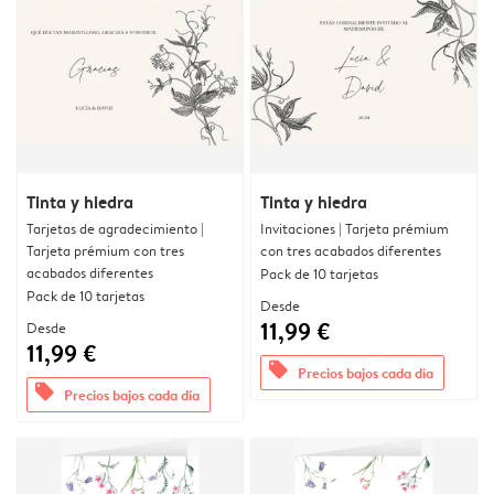
Tinta y hiedra
Tinta y hiedra
Tarjetas de agradecimiento |
Invitaciones | Tarjeta prémium
Tarjeta prémium con tres
con tres acabados diferentes
acabados diferentes
Pack de 10 tarjetas
Pack de 10 tarjetas
Desde
11,99 €
Desde
11,99 €
offers
Precios bajos cada día
offers
Precios bajos cada día