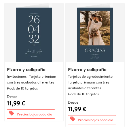
Pizarra y caligrafía
Pizarra y caligrafía
Invitaciones | Tarjeta prémium
Tarjetas de agradecimiento |
con tres acabados diferentes
Tarjeta prémium con tres
acabados diferentes
Pack de 10 tarjetas
Pack de 10 tarjetas
Desde
11,99 €
Desde
11,99 €
offers
Precios bajos cada día
offers
Precios bajos cada día