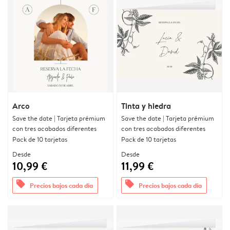
Arco
Tinta y hiedra
Save the date | Tarjeta prémium
Save the date | Tarjeta prémium
con tres acabados diferentes
con tres acabados diferentes
Pack de 10 tarjetas
Pack de 10 tarjetas
Desde
Desde
10,99 €
11,99 €
offers
offers
Precios bajos cada día
Precios bajos cada día