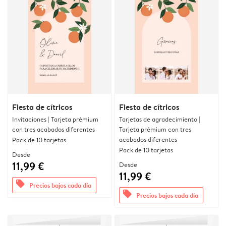
Fiesta de cítricos
Fiesta de cítricos
Invitaciones | Tarjeta prémium
Tarjetas de agradecimiento |
con tres acabados diferentes
Tarjeta prémium con tres
acabados diferentes
Pack de 10 tarjetas
Pack de 10 tarjetas
Desde
11,99 €
Desde
11,99 €
offers
Precios bajos cada día
offers
Precios bajos cada día