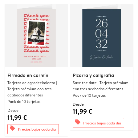
Firmado en carmín
Pizarra y caligrafía
Tarjetas de agradecimiento |
Save the date | Tarjeta prémium
Tarjeta prémium con tres
con tres acabados diferentes
acabados diferentes
Pack de 10 tarjetas
Pack de 10 tarjetas
Desde
11,99 €
Desde
11,99 €
offers
Precios bajos cada día
offers
Precios bajos cada día