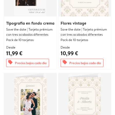
Tipografía en fondo crema
Flores vintage
Save the date | Tarjeta prémium
Save the date | Tarjeta prémium
con tres acabados diferentes
con tres acabados diferentes
Pack de 10 tarjetas
Pack de 10 tarjetas
Desde
Desde
11,99 €
10,99 €
offers
offers
Precios bajos cada día
Precios bajos cada día