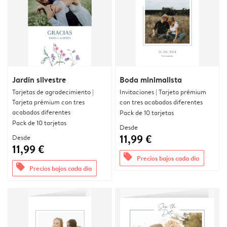
Jardín silvestre
Boda minimalista
Tarjetas de agradecimiento |
Invitaciones | Tarjeta prémium
Tarjeta prémium con tres
con tres acabados diferentes
acabados diferentes
Pack de 10 tarjetas
Pack de 10 tarjetas
Desde
11,99 €
Desde
11,99 €
offers
Precios bajos cada día
offers
Precios bajos cada día