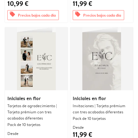
10,99 €
11,99 €
offers
offers
Precios bajos cada día
Precios bajos cada día
Iniciales en flor
Iniciales en flor
Tarjetas de agradecimiento |
Invitaciones | Tarjeta prémium
Tarjeta prémium con tres
con tres acabados diferentes
acabados diferentes
Pack de 10 tarjetas
Pack de 10 tarjetas
Desde
11,99 €
Desde