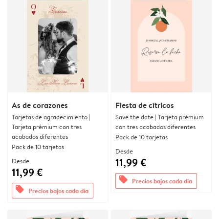
As de corazones
Fiesta de cítricos
Tarjetas de agradecimiento |
Save the date | Tarjeta prémium
Tarjeta prémium con tres
con tres acabados diferentes
acabados diferentes
Pack de 10 tarjetas
Pack de 10 tarjetas
Desde
11,99 €
Desde
11,99 €
offers
Precios bajos cada día
offers
Precios bajos cada día