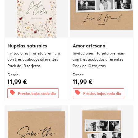
Nupcias naturales
Amor artesanal
Invitaciones | Tarjeta prémium
Invitaciones | Tarjeta prémium
con tres acabados diferentes
con tres acabados diferentes
Pack de 10 tarjetas
Pack de 10 tarjetas
Desde
Desde
11,99 €
11,99 €
offers
offers
Precios bajos cada día
Precios bajos cada día