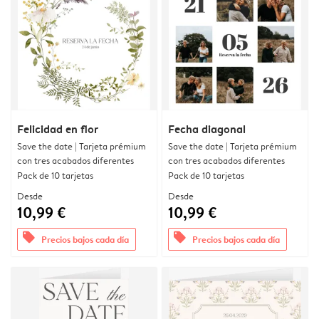
Felicidad en flor
Fecha diagonal
Save the date | Tarjeta prémium
Save the date | Tarjeta prémium
con tres acabados diferentes
con tres acabados diferentes
Pack de 10 tarjetas
Pack de 10 tarjetas
Desde
Desde
10,99 €
10,99 €
offers
offers
Precios bajos cada día
Precios bajos cada día