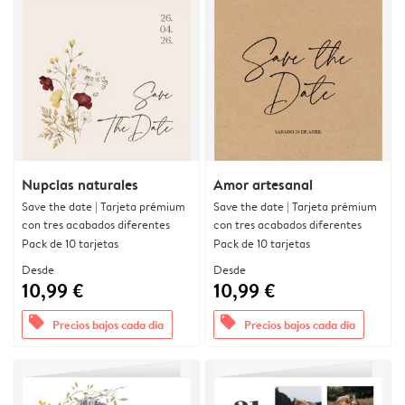
Nupcias naturales
Amor artesanal
Save the date | Tarjeta prémium
Save the date | Tarjeta prémium
con tres acabados diferentes
con tres acabados diferentes
Pack de 10 tarjetas
Pack de 10 tarjetas
Desde
Desde
10,99 €
10,99 €
offers
offers
Precios bajos cada día
Precios bajos cada día