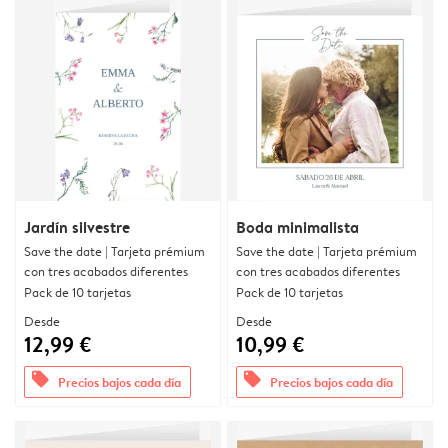
Jardín silvestre
Boda minimalista
Save the date | Tarjeta prémium
Save the date | Tarjeta prémium
con tres acabados diferentes
con tres acabados diferentes
Pack de 10 tarjetas
Pack de 10 tarjetas
Desde
Desde
12,99 €
10,99 €
offers
offers
Precios bajos cada día
Precios bajos cada día