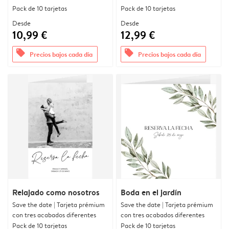
Pack de 10 tarjetas
Pack de 10 tarjetas
Desde
Desde
10,99 €
12,99 €
offers
offers
Precios bajos cada día
Precios bajos cada día
Relajado como nosotros
Boda en el jardín
Save the date | Tarjeta prémium
Save the date | Tarjeta prémium
con tres acabados diferentes
con tres acabados diferentes
Pack de 10 tarjetas
Pack de 10 tarjetas