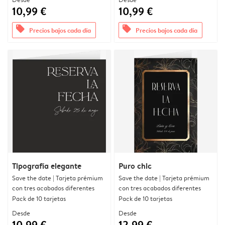
10,99 €
10,99 €
offers
offers
Precios bajos cada día
Precios bajos cada día
Tipografía elegante
Puro chic
Save the date | Tarjeta prémium
Save the date | Tarjeta prémium
con tres acabados diferentes
con tres acabados diferentes
Pack de 10 tarjetas
Pack de 10 tarjetas
Desde
Desde
10,99 €
12,99 €