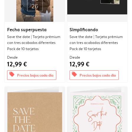
Fecha superpuesta
Simplificando
Save the date | Tarjeta prémium
Save the date | Tarjeta prémium
con tres acabados diferentes
con tres acabados diferentes
Pack de 10 tarjetas
Pack de 10 tarjetas
Desde
Desde
12,99 €
12,99 €
offers
offers
Precios bajos cada día
Precios bajos cada día