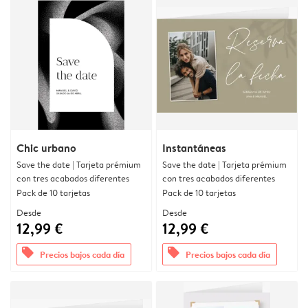
Chic urbano
Instantáneas
Save the date | Tarjeta prémium
Save the date | Tarjeta prémium
con tres acabados diferentes
con tres acabados diferentes
Pack de 10 tarjetas
Pack de 10 tarjetas
Desde
Desde
12,99 €
12,99 €
offers
offers
Precios bajos cada día
Precios bajos cada día