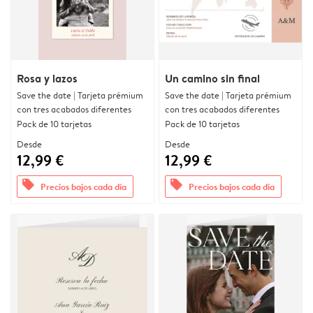
Rosa y lazos
Un camino sin final
Save the date | Tarjeta prémium
Save the date | Tarjeta prémium
con tres acabados diferentes
con tres acabados diferentes
Pack de 10 tarjetas
Pack de 10 tarjetas
Desde
Desde
12,99 €
12,99 €
offers
offers
Precios bajos cada día
Precios bajos cada día