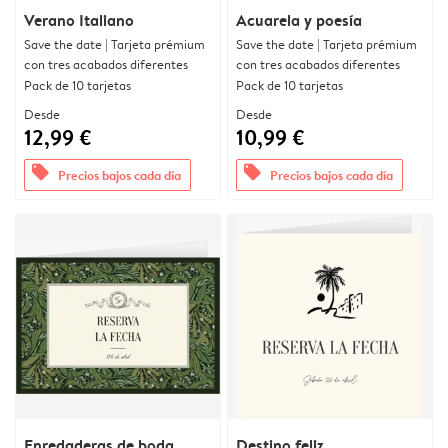
Verano Italiano
Acuarela y poesía
Save the date | Tarjeta prémium
Save the date | Tarjeta prémium
con tres acabados diferentes
con tres acabados diferentes
Pack de 10 tarjetas
Pack de 10 tarjetas
Desde
Desde
12,99 €
10,99 €
offers
offers
Precios bajos cada día
Precios bajos cada día
Enredaderas de boda
Destino feliz