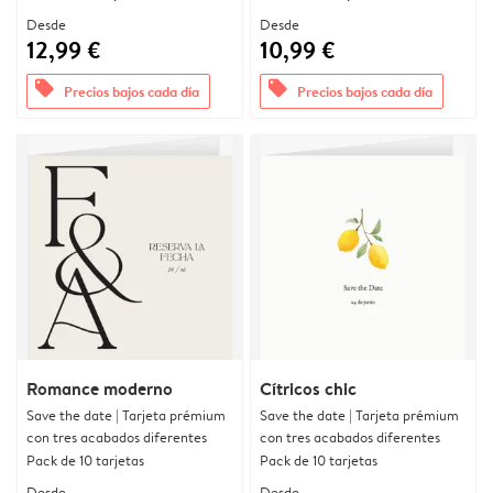
Desde
Desde
12,99 €
10,99 €
offers
offers
Precios bajos cada día
Precios bajos cada día
Romance moderno
Cítricos chic
Save the date | Tarjeta prémium
Save the date | Tarjeta prémium
con tres acabados diferentes
con tres acabados diferentes
Pack de 10 tarjetas
Pack de 10 tarjetas
Desde
Desde