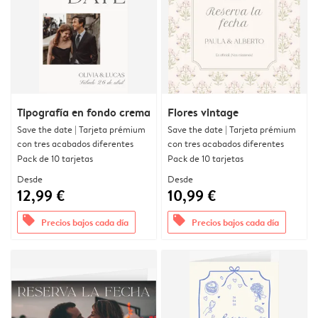
Tipografía en fondo crema
Flores vintage
Save the date | Tarjeta prémium
Save the date | Tarjeta prémium
con tres acabados diferentes
con tres acabados diferentes
Pack de 10 tarjetas
Pack de 10 tarjetas
Desde
Desde
12,99 €
10,99 €
offers
offers
Precios bajos cada día
Precios bajos cada día