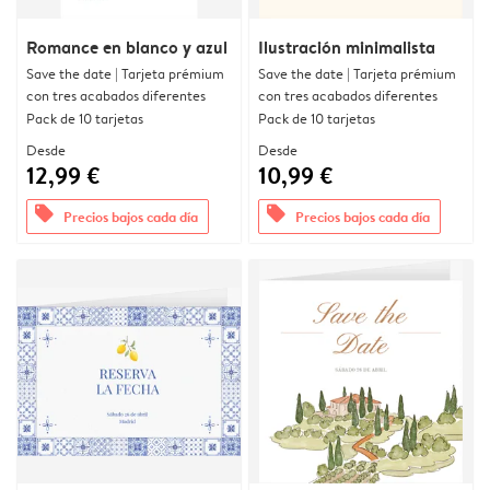
Romance en blanco y azul
Ilustración minimalista
Save the date | Tarjeta prémium
Save the date | Tarjeta prémium
con tres acabados diferentes
con tres acabados diferentes
Pack de 10 tarjetas
Pack de 10 tarjetas
Desde
Desde
12,99 €
10,99 €
offers
offers
Precios bajos cada día
Precios bajos cada día