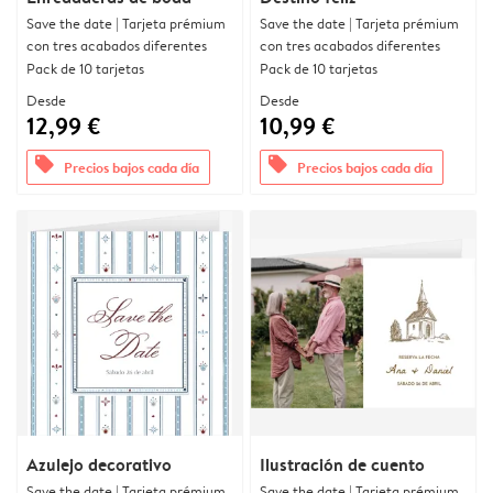
Save the date | Tarjeta prémium
Save the date | Tarjeta prémium
con tres acabados diferentes
con tres acabados diferentes
Pack de 10 tarjetas
Pack de 10 tarjetas
Desde
Desde
12,99 €
10,99 €
offers
offers
Precios bajos cada día
Precios bajos cada día
Azulejo decorativo
Ilustración de cuento
Save the date | Tarjeta prémium
Save the date | Tarjeta prémium