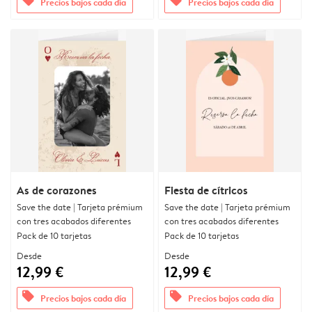
offers
offers
Precios bajos cada día
Precios bajos cada día
As de corazones
Fiesta de cítricos
Save the date | Tarjeta prémium
Save the date | Tarjeta prémium
con tres acabados diferentes
con tres acabados diferentes
Pack de 10 tarjetas
Pack de 10 tarjetas
Desde
Desde
12,99 €
12,99 €
offers
offers
Precios bajos cada día
Precios bajos cada día