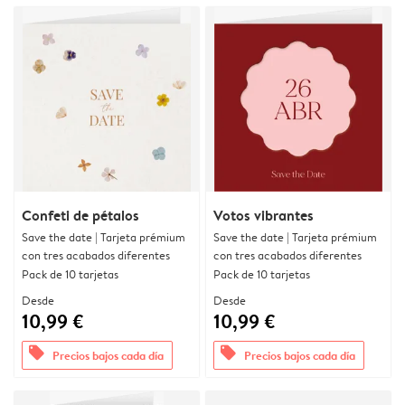
Confeti de pétalos
Votos vibrantes
Save the date | Tarjeta prémium
Save the date | Tarjeta prémium
con tres acabados diferentes
con tres acabados diferentes
Pack de 10 tarjetas
Pack de 10 tarjetas
Desde
Desde
10,99 €
10,99 €
offers
offers
Precios bajos cada día
Precios bajos cada día