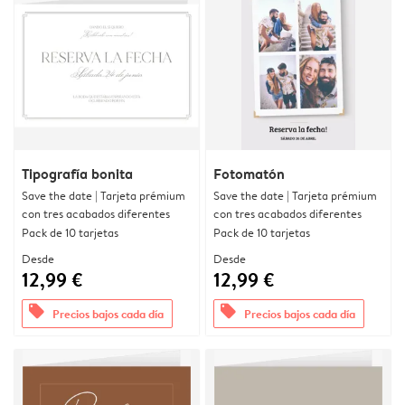
Tipografía bonita
Fotomatón
Save the date | Tarjeta prémium
Save the date | Tarjeta prémium
con tres acabados diferentes
con tres acabados diferentes
Pack de 10 tarjetas
Pack de 10 tarjetas
Desde
Desde
12,99 €
12,99 €
offers
offers
Precios bajos cada día
Precios bajos cada día