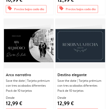
offers
offers
Precios bajos cada día
Precios bajos cada día
Arco narrativo
Destino elegante
Save the date | Tarjeta prémium
Save the date | Tarjeta prémium
con tres acabados diferentes
con tres acabados diferentes
Pack de 10 tarjetas
Pack de 10 tarjetas
Desde
Desde
12,99 €
12,99 €