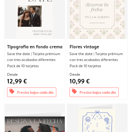
Tipografía en fondo crema
Flores vintage
Save the date | Tarjeta prémium
Save the date | Tarjeta prémium
con tres acabados diferentes
con tres acabados diferentes
Pack de 10 tarjetas
Pack de 10 tarjetas
Desde
Desde
12,99 €
10,99 €
offers
offers
Precios bajos cada día
Precios bajos cada día