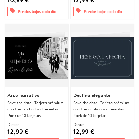
offers
offers
Precios bajos cada día
Precios bajos cada día
Arco narrativo
Destino elegante
Save the date | Tarjeta prémium
Save the date | Tarjeta prémium
con tres acabados diferentes
con tres acabados diferentes
Pack de 10 tarjetas
Pack de 10 tarjetas
Desde
Desde
12,99 €
12,99 €