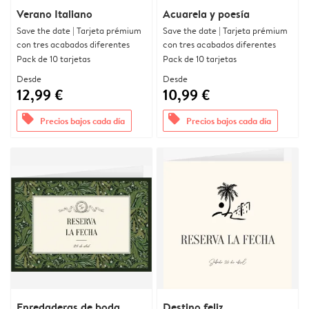
Verano Italiano
Acuarela y poesía
Save the date | Tarjeta prémium
Save the date | Tarjeta prémium
con tres acabados diferentes
con tres acabados diferentes
Pack de 10 tarjetas
Pack de 10 tarjetas
Desde
Desde
12,99 €
10,99 €
offers
offers
Precios bajos cada día
Precios bajos cada día
Enredaderas de boda
Destino feliz