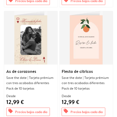
offers
offers
Precios bajos cada día
Precios bajos cada día
As de corazones
Fiesta de cítricos
Save the date | Tarjeta prémium
Save the date | Tarjeta prémium
con tres acabados diferentes
con tres acabados diferentes
Pack de 10 tarjetas
Pack de 10 tarjetas
Desde
Desde
12,99 €
12,99 €
offers
offers
Precios bajos cada día
Precios bajos cada día