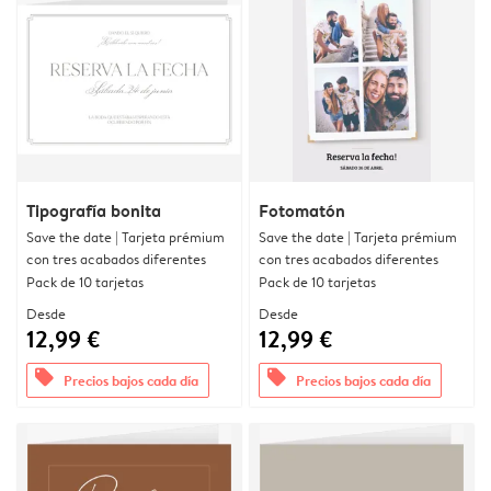
Tipografía bonita
Fotomatón
Save the date | Tarjeta prémium
Save the date | Tarjeta prémium
con tres acabados diferentes
con tres acabados diferentes
Pack de 10 tarjetas
Pack de 10 tarjetas
Desde
Desde
12,99 €
12,99 €
offers
offers
Precios bajos cada día
Precios bajos cada día