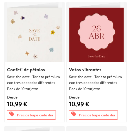
Confeti de pétalos
Votos vibrantes
Save the date | Tarjeta prémium
Save the date | Tarjeta prémium
con tres acabados diferentes
con tres acabados diferentes
Pack de 10 tarjetas
Pack de 10 tarjetas
Desde
Desde
10,99 €
10,99 €
offers
offers
Precios bajos cada día
Precios bajos cada día