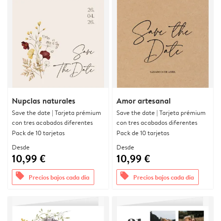
Nupcias naturales
Amor artesanal
Save the date | Tarjeta prémium
Save the date | Tarjeta prémium
con tres acabados diferentes
con tres acabados diferentes
Pack de 10 tarjetas
Pack de 10 tarjetas
Desde
Desde
10,99 €
10,99 €
offers
offers
Precios bajos cada día
Precios bajos cada día