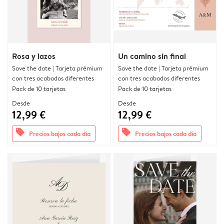
Rosa y lazos
Un camino sin final
Save the date | Tarjeta prémium
Save the date | Tarjeta prémium
con tres acabados diferentes
con tres acabados diferentes
Pack de 10 tarjetas
Pack de 10 tarjetas
Desde
Desde
12,99 €
12,99 €
offers
offers
Precios bajos cada día
Precios bajos cada día