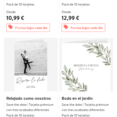
Pack de 10 tarjetas
Pack de 10 tarjetas
Desde
Desde
10,99 €
12,99 €
offers
offers
Precios bajos cada día
Precios bajos cada día
Relajado como nosotros
Boda en el jardín
Save the date | Tarjeta prémium
Save the date | Tarjeta prémium
con tres acabados diferentes
con tres acabados diferentes
Pack de 10 tarjetas
Pack de 10 tarjetas