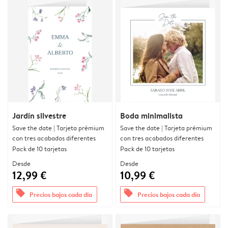
Jardín silvestre
Boda minimalista
Save the date | Tarjeta prémium
Save the date | Tarjeta prémium
con tres acabados diferentes
con tres acabados diferentes
Pack de 10 tarjetas
Pack de 10 tarjetas
Desde
Desde
12,99 €
10,99 €
offers
offers
Precios bajos cada día
Precios bajos cada día