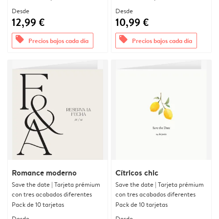
Desde
Desde
12,99 €
10,99 €
offers
offers
Precios bajos cada día
Precios bajos cada día
Romance moderno
Cítricos chic
Save the date | Tarjeta prémium
Save the date | Tarjeta prémium
con tres acabados diferentes
con tres acabados diferentes
Pack de 10 tarjetas
Pack de 10 tarjetas
Desde
Desde