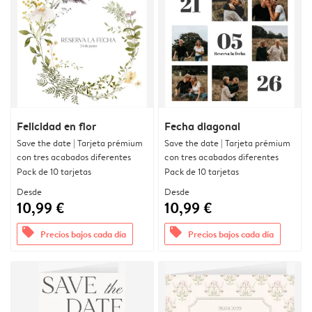
Felicidad en flor
Fecha diagonal
Save the date | Tarjeta prémium
Save the date | Tarjeta prémium
con tres acabados diferentes
con tres acabados diferentes
Pack de 10 tarjetas
Pack de 10 tarjetas
Desde
Desde
10,99 €
10,99 €
offers
offers
Precios bajos cada día
Precios bajos cada día