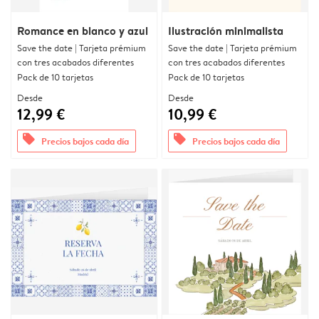
Romance en blanco y azul
Ilustración minimalista
Save the date | Tarjeta prémium
Save the date | Tarjeta prémium
con tres acabados diferentes
con tres acabados diferentes
Pack de 10 tarjetas
Pack de 10 tarjetas
Desde
Desde
12,99 €
10,99 €
offers
offers
Precios bajos cada día
Precios bajos cada día