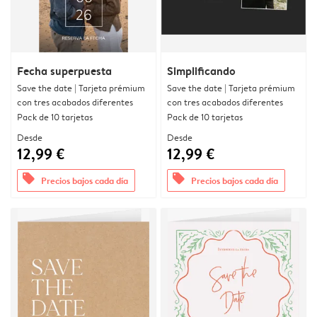
Fecha superpuesta
Simplificando
Save the date | Tarjeta prémium
Save the date | Tarjeta prémium
con tres acabados diferentes
con tres acabados diferentes
Pack de 10 tarjetas
Pack de 10 tarjetas
Desde
Desde
12,99 €
12,99 €
offers
offers
Precios bajos cada día
Precios bajos cada día