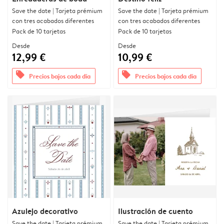
Save the date | Tarjeta prémium
Save the date | Tarjeta prémium
con tres acabados diferentes
con tres acabados diferentes
Pack de 10 tarjetas
Pack de 10 tarjetas
Desde
Desde
12,99 €
10,99 €
offers
offers
Precios bajos cada día
Precios bajos cada día
Azulejo decorativo
Ilustración de cuento
Save the date | Tarjeta prémium
Save the date | Tarjeta prémium