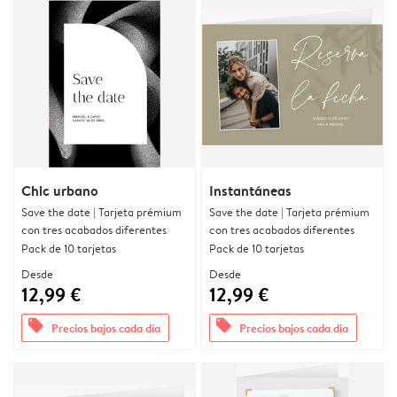
Chic urbano
Instantáneas
Save the date | Tarjeta prémium
Save the date | Tarjeta prémium
con tres acabados diferentes
con tres acabados diferentes
Pack de 10 tarjetas
Pack de 10 tarjetas
Desde
Desde
12,99 €
12,99 €
offers
offers
Precios bajos cada día
Precios bajos cada día