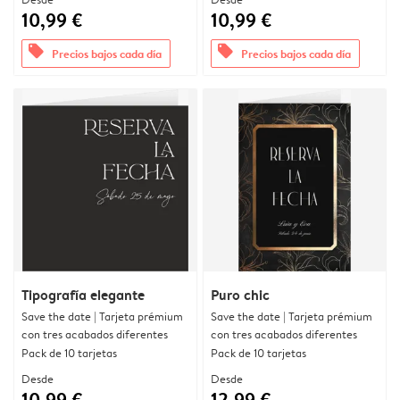
10,99 €
10,99 €
offers
offers
Precios bajos cada día
Precios bajos cada día
Tipografía elegante
Puro chic
Save the date | Tarjeta prémium
Save the date | Tarjeta prémium
con tres acabados diferentes
con tres acabados diferentes
Pack de 10 tarjetas
Pack de 10 tarjetas
Desde
Desde
10,99 €
12,99 €