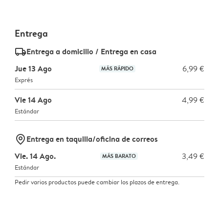
Entrega
delivery_standard_v2
Entrega a domicilio / Entrega en casa
Jue 13 Ago
6,99 €
MÁS RÁPIDO
Exprés
Vie 14 Ago
4,99 €
Estándar
marker-pin
Entrega en taquilla/oficina de correos
Vie. 14 Ago.
3,49 €
MÁS BARATO
Estándar
Pedir varios productos puede cambiar los plazos de entrega.