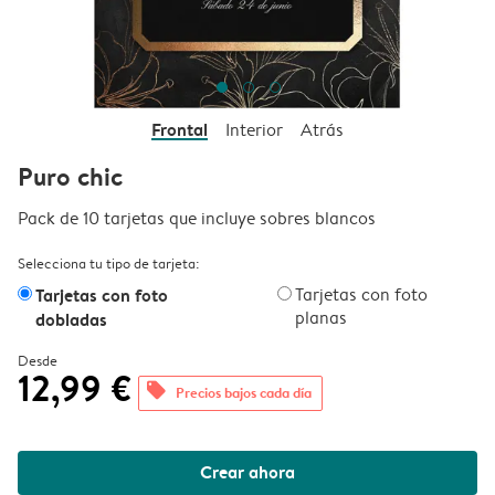
Frontal
Interior
Atrás
Puro chic
Pack de 10 tarjetas que incluye sobres blancos
Selecciona tu tipo de tarjeta:
Tarjetas con foto
Tarjetas con foto
planas
dobladas
Desde
12,99 €
offers
Precios bajos cada día
Crear ahora