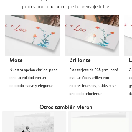
profesional que hace que tu mensaje brille.
Mate
Brillante
E
Nuestra opción clásica: papel
Esta tarjeta de 235 g/m² hará
C
de alta calidad con un
que tus fotos brillen con
t
acabado suave y elegante.
colores intensos, nitidez y un
g
acabado reluciente.
d
Otros también vieron