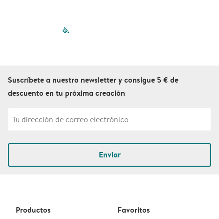
filled-pagination
outlined-paginatio
outlined-paginat
outlined-pagin
outlined-pag
outlined-p
Suscríbete a nuestra newsletter y consigue 5 € de
descuento en tu próxima creación
Enviar
Productos
Favoritos