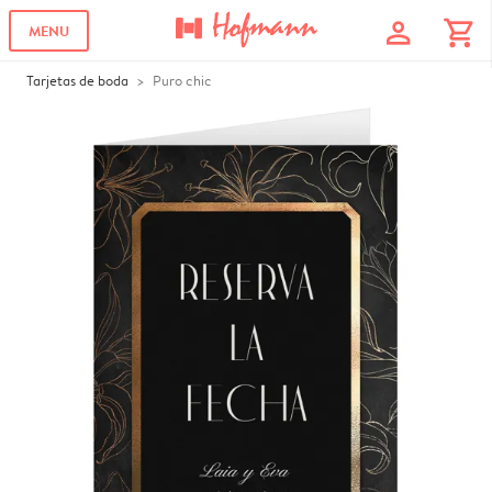
profile
shopping_cart
MENU
Tarjetas de boda
Puro chic