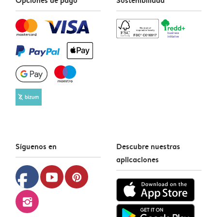
Síguenos en
Descubre nuestras
aplicaciones
facebook
youtube
pinterest
instagram