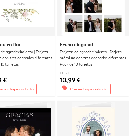
dad en flor
Fecha diagonal
 de agradecimiento | Tarjeta
Tarjetas de agradecimiento | Tarjeta
 con tres acabados diferentes
prémium con tres acabados diferentes
10 tarjetas
Pack de 10 tarjetas
Desde
9 €
10,99 €
offers
ecios bajos cada día
Precios bajos cada día