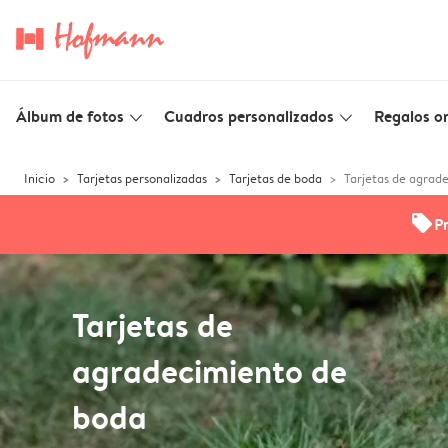
Álbum de fotos
Cuadros personalizados
Regalos or
slim_arrow_down
slim_arrow_down
Inicio
Tarjetas personalizadas
Tarjetas de boda
Tarjetas de agrad
offers
P
Tarjetas de
agradecimiento de
boda