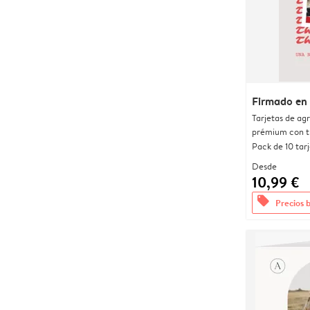
Firmado en
Tarjetas de ag
prémium con t
Pack de 10 tar
Desde
10,99 €
offers
Precios 