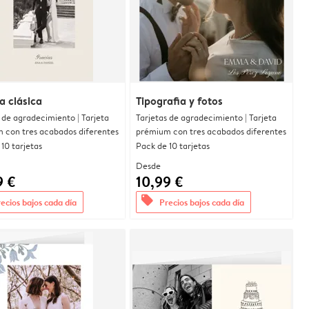
a clásica
Tipografia y fotos
 de agradecimiento | Tarjeta
Tarjetas de agradecimiento | Tarjeta
 con tres acabados diferentes
prémium con tres acabados diferentes
10 tarjetas
Pack de 10 tarjetas
Desde
9 €
10,99 €
offers
ecios bajos cada día
Precios bajos cada día