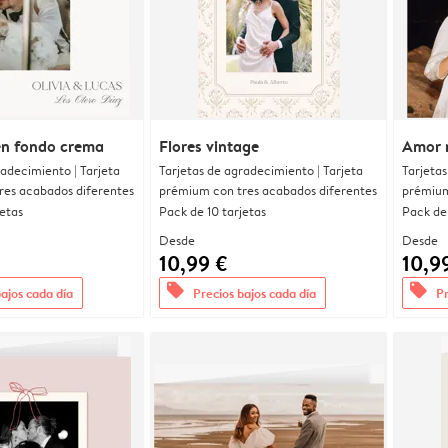
en fondo crema
Flores vintage
Amor 
radecimiento | Tarjeta
Tarjetas de agradecimiento | Tarjeta
Tarjetas
res acabados diferentes
prémium con tres acabados diferentes
prémium
jetas
Pack de 10 tarjetas
Pack de 
Desde
Desde
10,99 €
10,9
offers
offers
bajos cada día
Precios bajos cada día
Pr