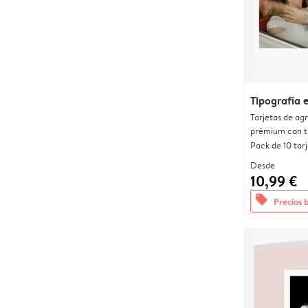
Tipografía 
Tarjetas de ag
prémium con t
Pack de 10 tar
Desde
10,99 €
offers
Precios 