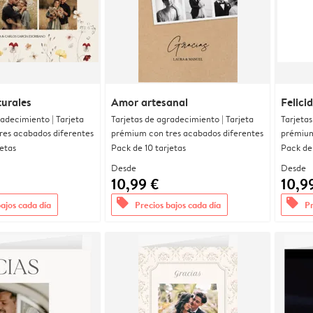
urales
Amor artesanal
Felici
radecimiento | Tarjeta
Tarjetas de agradecimiento | Tarjeta
Tarjetas
res acabados diferentes
prémium con tres acabados diferentes
prémium
jetas
Pack de 10 tarjetas
Pack de 
Desde
Desde
10,99 €
10,9
offers
offers
bajos cada día
Precios bajos cada día
Pr