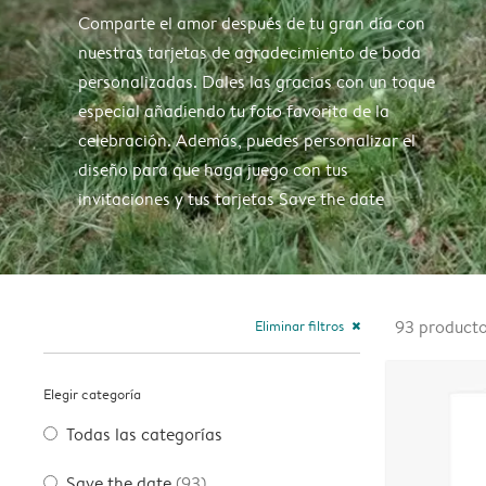
Comparte el amor después de tu gran día con
nuestras tarjetas de agradecimiento de boda
personalizadas. Dales las gracias con un toque
especial añadiendo tu foto favorita de la
celebración. Además, puedes personalizar el
diseño para que haga juego con tus
invitaciones y tus tarjetas Save the date
Eliminar filtros
93
product
close
Elegir categoría
Todas las categorías
Save the date
(93)