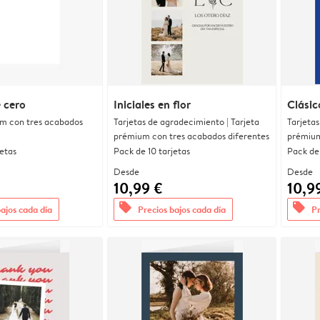
 cero
Iniciales en flor
Clásic
um con tres acabados
Tarjetas de agradecimiento | Tarjeta
Tarjetas
prémium con tres acabados diferentes
prémium
jetas
Pack de 10 tarjetas
Pack de 
Desde
Desde
10,99 €
10,9
offers
offers
bajos cada día
Precios bajos cada día
Pr