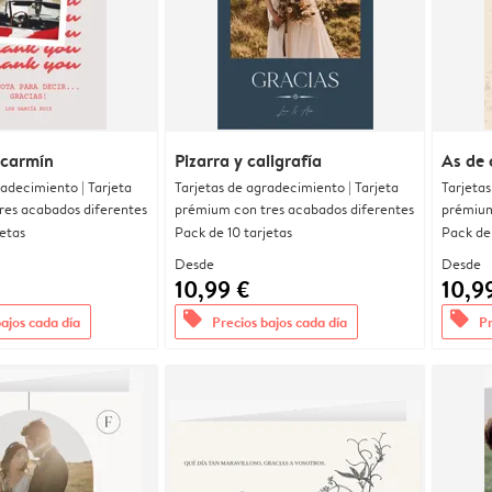
 carmín
Pizarra y caligrafía
As de 
radecimiento | Tarjeta
Tarjetas de agradecimiento | Tarjeta
Tarjetas
res acabados diferentes
prémium con tres acabados diferentes
prémium
jetas
Pack de 10 tarjetas
Pack de 
Desde
Desde
10,99 €
10,9
offers
offers
bajos cada día
Precios bajos cada día
Pr