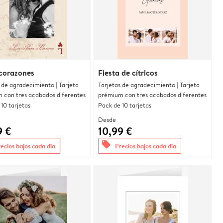
corazones
Fiesta de cítricos
 de agradecimiento | Tarjeta
Tarjetas de agradecimiento | Tarjeta
 con tres acabados diferentes
prémium con tres acabados diferentes
10 tarjetas
Pack de 10 tarjetas
Desde
9 €
10,99 €
offers
ecios bajos cada día
Precios bajos cada día