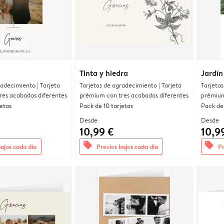
Tinta y hiedra
Jardín
radecimiento | Tarjeta
Tarjetas de agradecimiento | Tarjeta
Tarjetas
res acabados diferentes
prémium con tres acabados diferentes
prémium
jetas
Pack de 10 tarjetas
Pack de 
Desde
Desde
10,99 €
10,9
offers
offers
bajos cada día
Precios bajos cada día
Pr