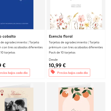
o cobalto
Esencia floral
 de agradecimiento | Tarjeta
Tarjetas de agradecimiento | Tarjeta
 con tres acabados diferentes
prémium con tres acabados diferentes
10 tarjetas
Pack de 10 tarjetas
Desde
9 €
10,99 €
offers
ecios bajos cada día
Precios bajos cada día