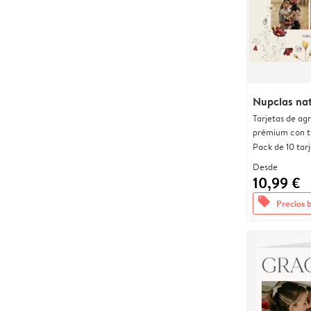
Nupcias nat
Tarjetas de ag
prémium con t
Pack de 10 tar
Desde
10,99 €
offers
Precios 