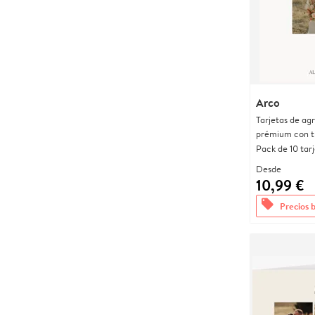
Arco
Tarjetas de ag
prémium con t
Pack de 10 tar
Desde
10,99 €
offers
Precios 