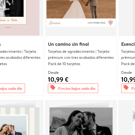
s
Un camino sin final
Esenci
radecimiento | Tarjeta
Tarjetas de agradecimiento | Tarjeta
Tarjetas
res acabados diferentes
prémium con tres acabados diferentes
prémium
jetas
Pack de 10 tarjetas
Pack de 
Desde
Desde
10,99 €
10,9
offers
offers
bajos cada día
Precios bajos cada día
Pr