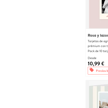
Rosa y lazo
Tarjetas de ag
prémium con t
Pack de 10 tar
Desde
10,99 €
offers
Precios 