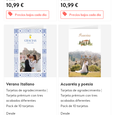
10,99 €
10,99 €
offers
offers
Precios bajos cada día
Precios bajos cada día
Verano Italiano
Acuarela y poesía
Tarjetas de agradecimiento |
Tarjetas de agradecimiento |
Tarjeta prémium con tres
Tarjeta prémium con tres
acabados diferentes
acabados diferentes
Pack de 10 tarjetas
Pack de 10 tarjetas
Desde
Desde