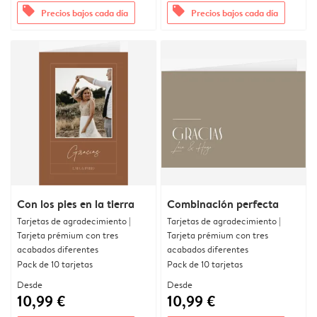
offers
offers
Precios bajos cada día
Precios bajos cada día
Con los pies en la tierra
Combinación perfecta
Tarjetas de agradecimiento |
Tarjetas de agradecimiento |
Tarjeta prémium con tres
Tarjeta prémium con tres
acabados diferentes
acabados diferentes
Pack de 10 tarjetas
Pack de 10 tarjetas
Desde
Desde
10,99 €
10,99 €