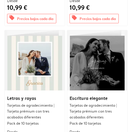
Desde
Desde
10,99 €
10,99 €
offers
offers
Precios bajos cada día
Precios bajos cada día
Letras y rayas
Escritura elegante
Tarjetas de agradecimiento |
Tarjetas de agradecimiento |
Tarjeta prémium con tres
Tarjeta prémium con tres
acabados diferentes
acabados diferentes
Pack de 10 tarjetas
Pack de 10 tarjetas
Desde
Desde