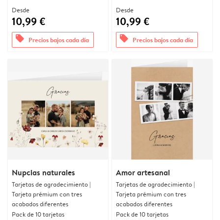
Desde
Desde
10,99 €
10,99 €
offers
offers
Precios bajos cada día
Precios bajos cada día
Nupcias naturales
Amor artesanal
Tarjetas de agradecimiento |
Tarjetas de agradecimiento |
Tarjeta prémium con tres
Tarjeta prémium con tres
acabados diferentes
acabados diferentes
Pack de 10 tarjetas
Pack de 10 tarjetas