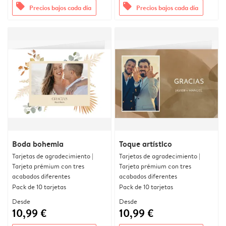
offers
offers
Precios bajos cada día
Precios bajos cada día
Boda bohemia
Toque artístico
Tarjetas de agradecimiento |
Tarjetas de agradecimiento |
Tarjeta prémium con tres
Tarjeta prémium con tres
acabados diferentes
acabados diferentes
Pack de 10 tarjetas
Pack de 10 tarjetas
Desde
Desde
10,99 €
10,99 €