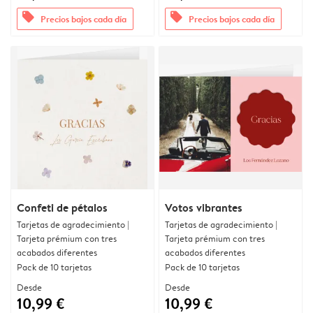
offers
offers
Precios bajos cada día
Precios bajos cada día
Confeti de pétalos
Votos vibrantes
Tarjetas de agradecimiento |
Tarjetas de agradecimiento |
Tarjeta prémium con tres
Tarjeta prémium con tres
acabados diferentes
acabados diferentes
Pack de 10 tarjetas
Pack de 10 tarjetas
Desde
Desde
10,99 €
10,99 €