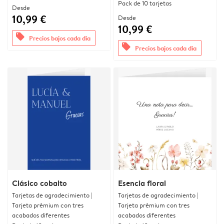
Pack de 10 tarjetas
Desde
10,99 €
Desde
10,99 €
offers
Precios bajos cada día
offers
Precios bajos cada día
Clásico cobalto
Esencia floral
Tarjetas de agradecimiento |
Tarjetas de agradecimiento |
Tarjeta prémium con tres
Tarjeta prémium con tres
acabados diferentes
acabados diferentes