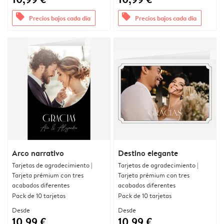
offers
offers
Precios bajos cada día
Precios bajos cada día
Arco narrativo
Destino elegante
Tarjetas de agradecimiento |
Tarjetas de agradecimiento |
Tarjeta prémium con tres
Tarjeta prémium con tres
acabados diferentes
acabados diferentes
Pack de 10 tarjetas
Pack de 10 tarjetas
Desde
Desde
10,99 €
10,99 €