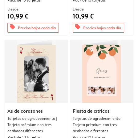
Pack de 10 tarjetas
Pack de 10 tarjetas
Desde
Desde
10,99 €
10,99 €
offers
offers
Precios bajos cada día
Precios bajos cada día
As de corazones
Fiesta de cítricos
Tarjetas de agradecimiento |
Tarjetas de agradecimiento |
Tarjeta prémium con tres
Tarjeta prémium con tres
acabados diferentes
acabados diferentes
Pack de 10 tarjetas
Pack de 10 tarjetas