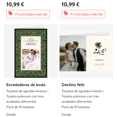
10,99 €
10,99 €
offers
offers
Precios bajos cada día
Precios bajos cada día
Enredaderas de boda
Destino feliz
Tarjetas de agradecimiento |
Tarjetas de agradecimiento |
Tarjeta prémium con tres
Tarjeta prémium con tres
acabados diferentes
acabados diferentes
Pack de 10 tarjetas
Pack de 10 tarjetas
Desde
Desde