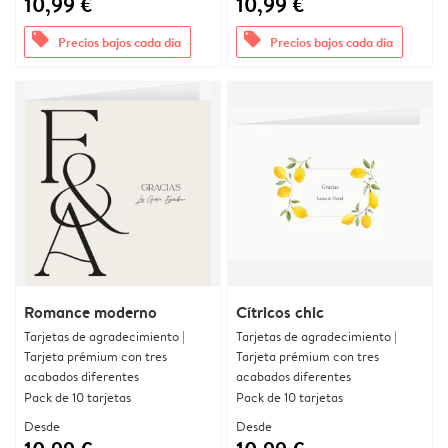
10,99 €
10,99 €
offers
offers
Precios bajos cada día
Precios bajos cada día
Romance moderno
Cítricos chic
Tarjetas de agradecimiento |
Tarjetas de agradecimiento |
Tarjeta prémium con tres
Tarjeta prémium con tres
acabados diferentes
acabados diferentes
Pack de 10 tarjetas
Pack de 10 tarjetas
Desde
Desde