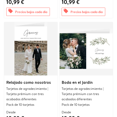
10,99 €
10,99 €
offers
offers
Precios bajos cada día
Precios bajos cada día
Relajado como nosotros
Boda en el jardín
Tarjetas de agradecimiento |
Tarjetas de agradecimiento |
Tarjeta prémium con tres
Tarjeta prémium con tres
acabados diferentes
acabados diferentes
Pack de 10 tarjetas
Pack de 10 tarjetas
Desde
Desde