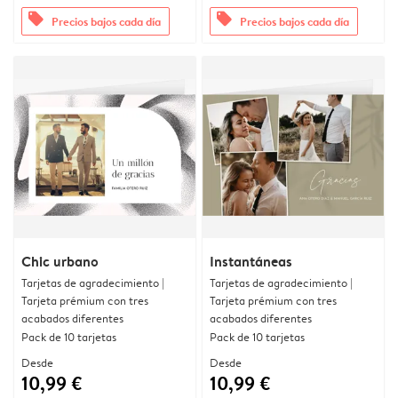
offers
offers
Precios bajos cada día
Precios bajos cada día
Chic urbano
Instantáneas
Tarjetas de agradecimiento |
Tarjetas de agradecimiento |
Tarjeta prémium con tres
Tarjeta prémium con tres
acabados diferentes
acabados diferentes
Pack de 10 tarjetas
Pack de 10 tarjetas
Desde
Desde
10,99 €
10,99 €