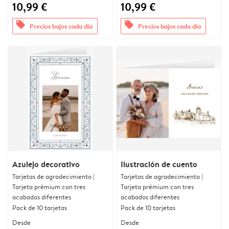
10,99 €
10,99 €
offers
offers
Precios bajos cada día
Precios bajos cada día
Azulejo decorativo
Ilustración de cuento
Tarjetas de agradecimiento |
Tarjetas de agradecimiento |
Tarjeta prémium con tres
Tarjeta prémium con tres
acabados diferentes
acabados diferentes
Pack de 10 tarjetas
Pack de 10 tarjetas
Desde
Desde