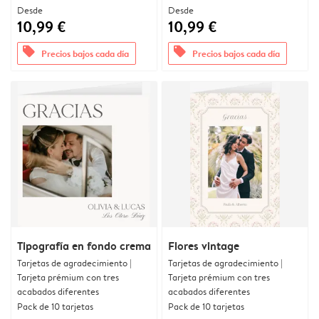
Desde
Desde
10,99 €
10,99 €
offers
offers
Precios bajos cada día
Precios bajos cada día
Tipografía en fondo crema
Flores vintage
Tarjetas de agradecimiento |
Tarjetas de agradecimiento |
Tarjeta prémium con tres
Tarjeta prémium con tres
acabados diferentes
acabados diferentes
Pack de 10 tarjetas
Pack de 10 tarjetas