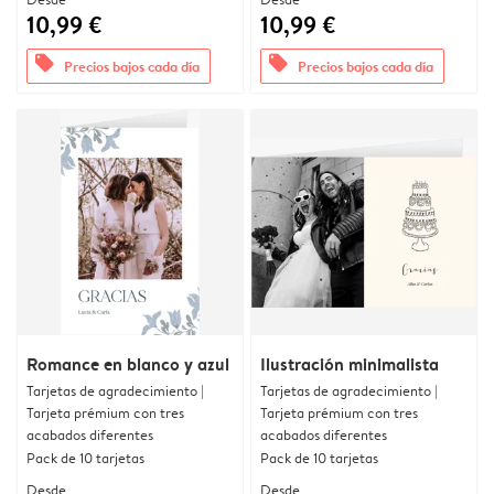
10,99 €
10,99 €
offers
offers
Precios bajos cada día
Precios bajos cada día
Romance en blanco y azul
Ilustración minimalista
Tarjetas de agradecimiento |
Tarjetas de agradecimiento |
Tarjeta prémium con tres
Tarjeta prémium con tres
acabados diferentes
acabados diferentes
Pack de 10 tarjetas
Pack de 10 tarjetas
Desde
Desde