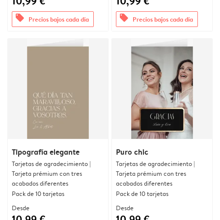
10,99 €
10,99 €
offers
offers
Precios bajos cada día
Precios bajos cada día
Tipografía elegante
Puro chic
Tarjetas de agradecimiento |
Tarjetas de agradecimiento |
Tarjeta prémium con tres
Tarjeta prémium con tres
acabados diferentes
acabados diferentes
Pack de 10 tarjetas
Pack de 10 tarjetas
Desde
Desde
10,99 €
10,99 €