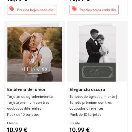
offers
offers
Precios bajos cada día
Precios bajos cada día
Emblema del amor
Elegancia oscura
Tarjetas de agradecimiento |
Tarjetas de agradecimiento |
Tarjeta prémium con tres
Tarjeta prémium con tres
acabados diferentes
acabados diferentes
Pack de 10 tarjetas
Pack de 10 tarjetas
Desde
Desde
10,99 €
10,99 €