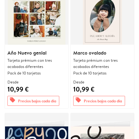
Año Nuevo genial
Marco ovalado
Tarjeta prémium con tres
Tarjeta prémium con tres
acabados diferentes
acabados diferentes
Pack de 10 tarjetas
Pack de 10 tarjetas
Desde
Desde
10,99 €
10,99 €
offers
offers
Precios bajos cada día
Precios bajos cada día