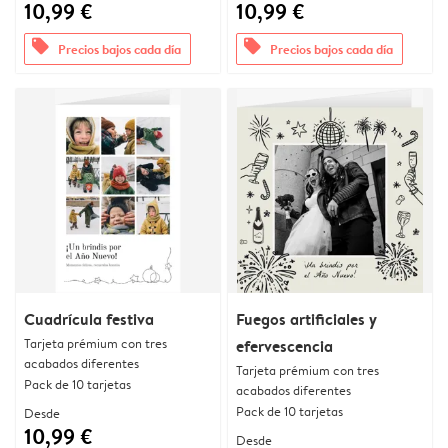
10,99 €
10,99 €
offers
offers
Precios bajos cada día
Precios bajos cada día
Cuadrícula festiva
Fuegos artificiales y
Tarjeta prémium con tres
efervescencia
acabados diferentes
Tarjeta prémium con tres
Pack de 10 tarjetas
acabados diferentes
Pack de 10 tarjetas
Desde
10,99 €
Desde