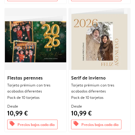
Fiestas perennes
Serif de invierno
Tarjeta prémium con tres
Tarjeta prémium con tres
acabados diferentes
acabados diferentes
Pack de 10 tarjetas
Pack de 10 tarjetas
Desde
Desde
10,99 €
10,99 €
offers
offers
Precios bajos cada día
Precios bajos cada día