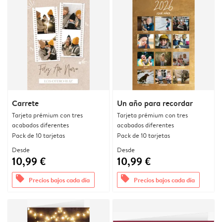
Carrete
Un año para recordar
Tarjeta prémium con tres
Tarjeta prémium con tres
acabados diferentes
acabados diferentes
Pack de 10 tarjetas
Pack de 10 tarjetas
Desde
Desde
10,99 €
10,99 €
offers
offers
Precios bajos cada día
Precios bajos cada día