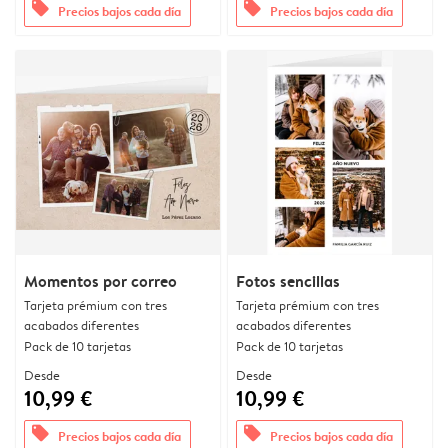
offers
offers
Precios bajos cada día
Precios bajos cada día
Momentos por correo
Fotos sencillas
Tarjeta prémium con tres
Tarjeta prémium con tres
acabados diferentes
acabados diferentes
Pack de 10 tarjetas
Pack de 10 tarjetas
Desde
Desde
10,99 €
10,99 €
offers
offers
Precios bajos cada día
Precios bajos cada día