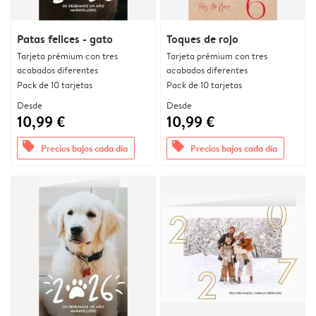
Patas felices - gato
Toques de rojo
Tarjeta prémium con tres
Tarjeta prémium con tres
acabados diferentes
acabados diferentes
Pack de 10 tarjetas
Pack de 10 tarjetas
Desde
Desde
10,99 €
10,99 €
offers
offers
Precios bajos cada día
Precios bajos cada día