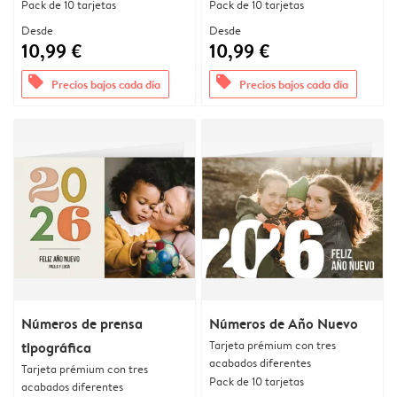
Pack de 10 tarjetas
Pack de 10 tarjetas
Desde
Desde
10,99 €
10,99 €
offers
offers
Precios bajos cada día
Precios bajos cada día
Números de prensa
Números de Año Nuevo
Tarjeta prémium con tres
tipográfica
acabados diferentes
Tarjeta prémium con tres
Pack de 10 tarjetas
acabados diferentes