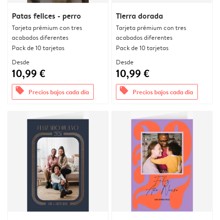
Patas felices - perro
Tierra dorada
Tarjeta prémium con tres
Tarjeta prémium con tres
acabados diferentes
acabados diferentes
Pack de 10 tarjetas
Pack de 10 tarjetas
Desde
Desde
10,99 €
10,99 €
offers
offers
Precios bajos cada día
Precios bajos cada día