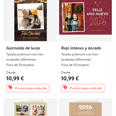
Guirnalda de luces
Rojo intenso y dorado
Tarjeta prémium con tres
Tarjeta prémium con tres
acabados diferentes
acabados diferentes
Pack de 10 tarjetas
Pack de 10 tarjetas
Desde
Desde
10,99 €
10,99 €
offers
offers
Precios bajos cada día
Precios bajos cada día