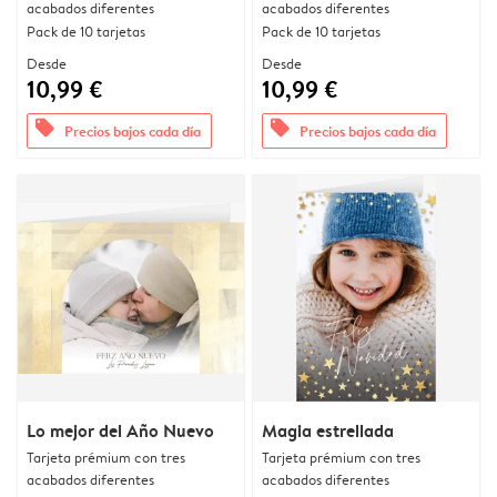
acabados diferentes
acabados diferentes
Pack de 10 tarjetas
Pack de 10 tarjetas
Desde
Desde
10,99 €
10,99 €
offers
offers
Precios bajos cada día
Precios bajos cada día
Lo mejor del Año Nuevo
Magia estrellada
Tarjeta prémium con tres
Tarjeta prémium con tres
acabados diferentes
acabados diferentes