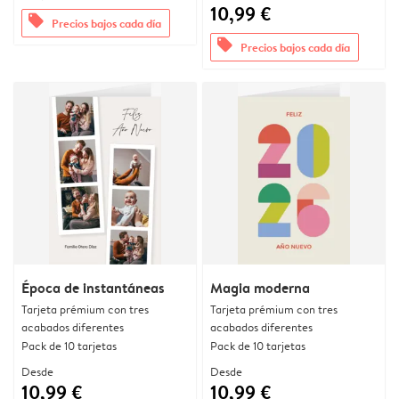
10,99 €
offers
Precios bajos cada día
offers
Precios bajos cada día
Época de instantáneas
Magia moderna
Tarjeta prémium con tres
Tarjeta prémium con tres
acabados diferentes
acabados diferentes
Pack de 10 tarjetas
Pack de 10 tarjetas
Desde
Desde
10,99 €
10,99 €