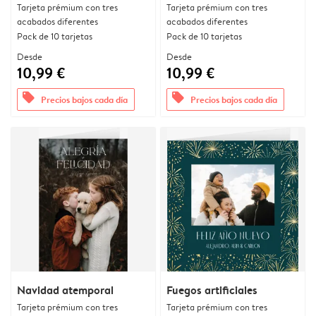
Tarjeta prémium con tres
Tarjeta prémium con tres
acabados diferentes
acabados diferentes
Pack de 10 tarjetas
Pack de 10 tarjetas
Desde
Desde
10,99 €
10,99 €
offers
offers
Precios bajos cada día
Precios bajos cada día
Navidad atemporal
Fuegos artificiales
Tarjeta prémium con tres
Tarjeta prémium con tres