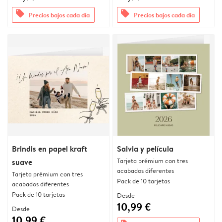
offers
offers
Precios bajos cada día
Precios bajos cada día
Brindis en papel kraft
Salvia y película
Tarjeta prémium con tres
suave
acabados diferentes
Tarjeta prémium con tres
Pack de 10 tarjetas
acabados diferentes
Pack de 10 tarjetas
Desde
10,99 €
Desde
10,99 €