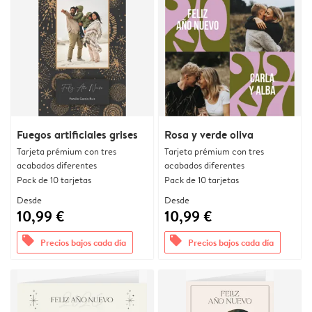
Fuegos artificiales grises
Rosa y verde oliva
Tarjeta prémium con tres
Tarjeta prémium con tres
acabados diferentes
acabados diferentes
Pack de 10 tarjetas
Pack de 10 tarjetas
Desde
Desde
10,99 €
10,99 €
offers
offers
Precios bajos cada día
Precios bajos cada día