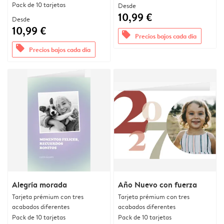
Pack de 10 tarjetas
Desde
10,99 €
Desde
10,99 €
offers
Precios bajos cada día
offers
Precios bajos cada día
Alegría morada
Año Nuevo con fuerza
Tarjeta prémium con tres
Tarjeta prémium con tres
acabados diferentes
acabados diferentes
Pack de 10 tarjetas
Pack de 10 tarjetas