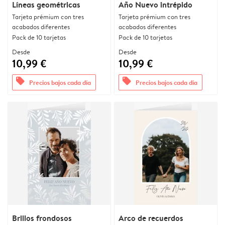
Líneas geométricas
Año Nuevo intrépido
Tarjeta prémium con tres
Tarjeta prémium con tres
acabados diferentes
acabados diferentes
Pack de 10 tarjetas
Pack de 10 tarjetas
Desde
Desde
10,99 €
10,99 €
offers
offers
Precios bajos cada día
Precios bajos cada día
Brillos frondosos
Arco de recuerdos