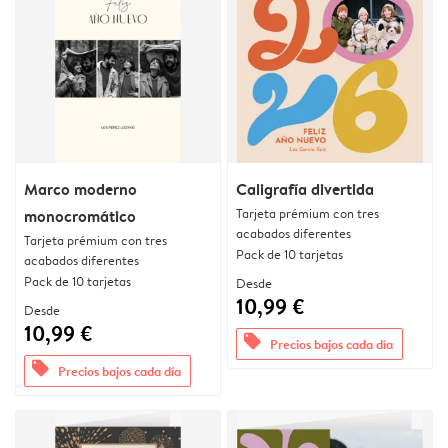
Marco moderno
Caligrafía divertida
Tarjeta prémium con tres
monocromático
acabados diferentes
Tarjeta prémium con tres
Pack de 10 tarjetas
acabados diferentes
Pack de 10 tarjetas
Desde
10,99 €
Desde
10,99 €
offers
Precios bajos cada día
offers
Precios bajos cada día