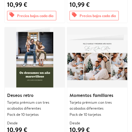
10,99 €
10,99 €
offers
offers
Precios bajos cada día
Precios bajos cada día
Deseos retro
Momentos familiares
Tarjeta prémium con tres
Tarjeta prémium con tres
acabados diferentes
acabados diferentes
Pack de 10 tarjetas
Pack de 10 tarjetas
Desde
Desde
10,99 €
10,99 €