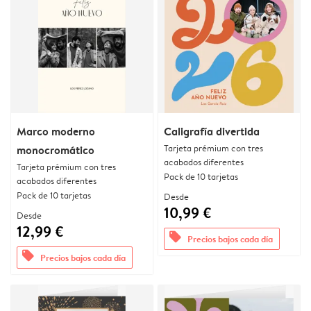
Marco moderno
Caligrafía divertida
Tarjeta prémium con tres
monocromático
acabados diferentes
Tarjeta prémium con tres
Pack de 10 tarjetas
acabados diferentes
Pack de 10 tarjetas
Desde
10,99 €
Desde
12,99 €
offers
Precios bajos cada día
offers
Precios bajos cada día