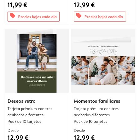
11,99 €
12,99 €
offers
offers
Precios bajos cada día
Precios bajos cada día
Deseos retro
Momentos familiares
Tarjeta prémium con tres
Tarjeta prémium con tres
acabados diferentes
acabados diferentes
Pack de 10 tarjetas
Pack de 10 tarjetas
Desde
Desde
12,99 €
12,99 €