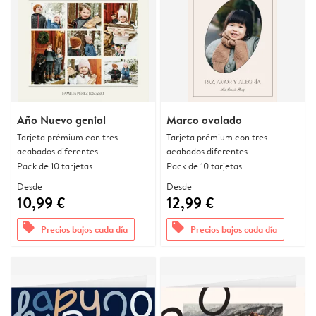
Año Nuevo genial
Marco ovalado
Tarjeta prémium con tres
Tarjeta prémium con tres
acabados diferentes
acabados diferentes
Pack de 10 tarjetas
Pack de 10 tarjetas
Desde
Desde
10,99 €
12,99 €
offers
offers
Precios bajos cada día
Precios bajos cada día