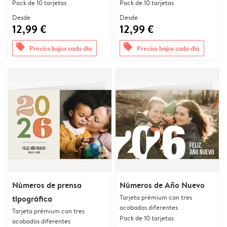
Pack de 10 tarjetas
Pack de 10 tarjetas
Desde
Desde
12,99 €
12,99 €
offers
offers
Precios bajos cada día
Precios bajos cada día
Números de prensa
Números de Año Nuevo
Tarjeta prémium con tres
tipográfica
acabados diferentes
Tarjeta prémium con tres
Pack de 10 tarjetas
acabados diferentes