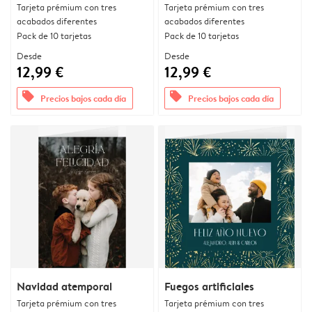
Tarjeta prémium con tres
Tarjeta prémium con tres
acabados diferentes
acabados diferentes
Pack de 10 tarjetas
Pack de 10 tarjetas
Desde
Desde
12,99 €
12,99 €
offers
offers
Precios bajos cada día
Precios bajos cada día
Navidad atemporal
Fuegos artificiales
Tarjeta prémium con tres
Tarjeta prémium con tres