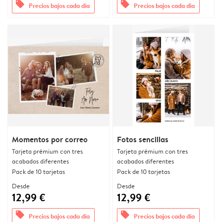
offers
offers
Precios bajos cada día
Precios bajos cada día
Momentos por correo
Fotos sencillas
Tarjeta prémium con tres
Tarjeta prémium con tres
acabados diferentes
acabados diferentes
Pack de 10 tarjetas
Pack de 10 tarjetas
Desde
Desde
12,99 €
12,99 €
offers
offers
Precios bajos cada día
Precios bajos cada día