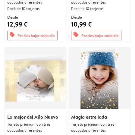
acabados diferentes
acabados diferentes
Pack de 10 tarjetas
Pack de 10 tarjetas
Desde
Desde
12,99 €
10,99 €
offers
offers
Precios bajos cada día
Precios bajos cada día
Lo mejor del Año Nuevo
Magia estrellada
Tarjeta prémium con tres
Tarjeta prémium con tres
acabados diferentes
acabados diferentes