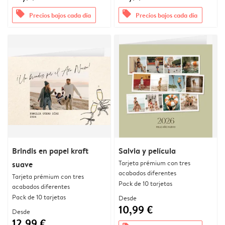
offers
offers
Precios bajos cada día
Precios bajos cada día
Brindis en papel kraft
Salvia y película
Tarjeta prémium con tres
suave
acabados diferentes
Tarjeta prémium con tres
Pack de 10 tarjetas
acabados diferentes
Pack de 10 tarjetas
Desde
10,99 €
Desde
12,99 €