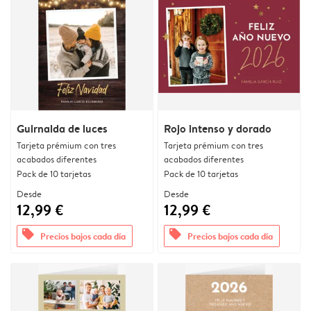
Guirnalda de luces
Rojo intenso y dorado
Tarjeta prémium con tres
Tarjeta prémium con tres
acabados diferentes
acabados diferentes
Pack de 10 tarjetas
Pack de 10 tarjetas
Desde
Desde
12,99 €
12,99 €
offers
offers
Precios bajos cada día
Precios bajos cada día