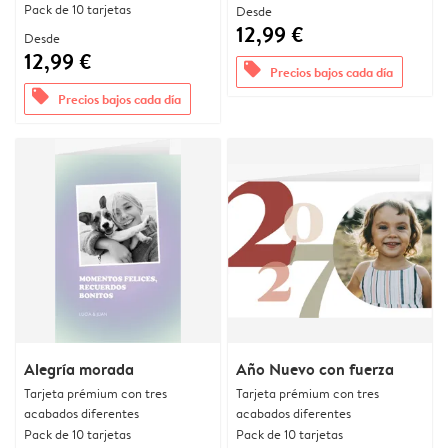
Pack de 10 tarjetas
Desde
12,99 €
Desde
12,99 €
offers
Precios bajos cada día
offers
Precios bajos cada día
Alegría morada
Año Nuevo con fuerza
Tarjeta prémium con tres
Tarjeta prémium con tres
acabados diferentes
acabados diferentes
Pack de 10 tarjetas
Pack de 10 tarjetas