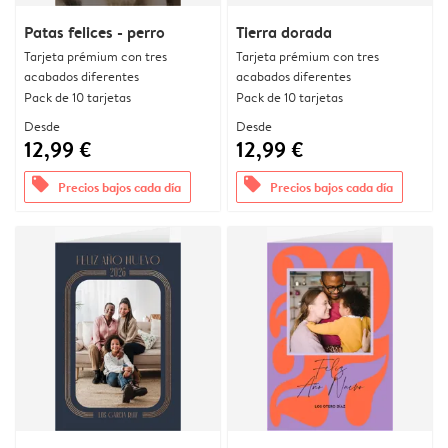
Patas felices - perro
Tierra dorada
Tarjeta prémium con tres
Tarjeta prémium con tres
acabados diferentes
acabados diferentes
Pack de 10 tarjetas
Pack de 10 tarjetas
Desde
Desde
12,99 €
12,99 €
offers
offers
Precios bajos cada día
Precios bajos cada día