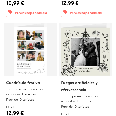
10,99 €
12,99 €
offers
offers
Precios bajos cada día
Precios bajos cada día
Cuadrícula festiva
Fuegos artificiales y
Tarjeta prémium con tres
efervescencia
acabados diferentes
Tarjeta prémium con tres
Pack de 10 tarjetas
acabados diferentes
Pack de 10 tarjetas
Desde
12,99 €
Desde