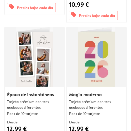
10,99 €
offers
Precios bajos cada día
offers
Precios bajos cada día
Época de instantáneas
Magia moderna
Tarjeta prémium con tres
Tarjeta prémium con tres
acabados diferentes
acabados diferentes
Pack de 10 tarjetas
Pack de 10 tarjetas
Desde
Desde
12,99 €
12,99 €