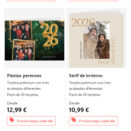
Fiestas perennes
Serif de invierno
Tarjeta prémium con tres
Tarjeta prémium con tres
acabados diferentes
acabados diferentes
Pack de 10 tarjetas
Pack de 10 tarjetas
Desde
Desde
12,99 €
10,99 €
offers
offers
Precios bajos cada día
Precios bajos cada día