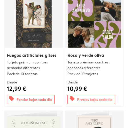
Fuegos artificiales grises
Rosa y verde oliva
Tarjeta prémium con tres
Tarjeta prémium con tres
acabados diferentes
acabados diferentes
Pack de 10 tarjetas
Pack de 10 tarjetas
Desde
Desde
12,99 €
10,99 €
offers
offers
Precios bajos cada día
Precios bajos cada día