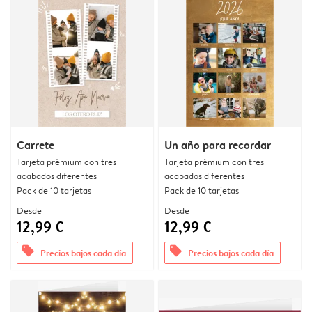
Carrete
Un año para recordar
Tarjeta prémium con tres
Tarjeta prémium con tres
acabados diferentes
acabados diferentes
Pack de 10 tarjetas
Pack de 10 tarjetas
Desde
Desde
12,99 €
12,99 €
offers
offers
Precios bajos cada día
Precios bajos cada día