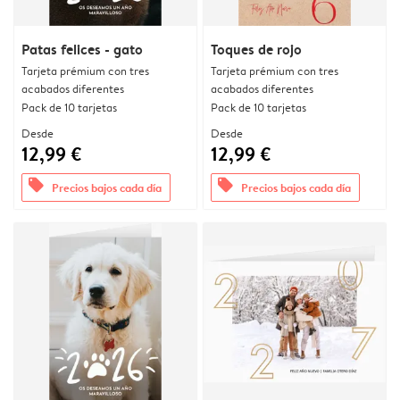
Patas felices - gato
Toques de rojo
Tarjeta prémium con tres
Tarjeta prémium con tres
acabados diferentes
acabados diferentes
Pack de 10 tarjetas
Pack de 10 tarjetas
Desde
Desde
12,99 €
12,99 €
offers
offers
Precios bajos cada día
Precios bajos cada día