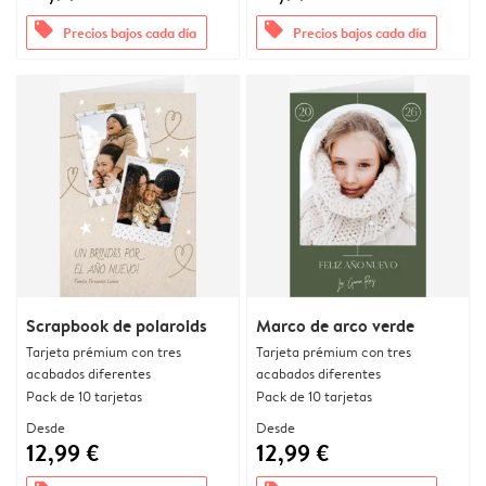
offers
offers
Precios bajos cada día
Precios bajos cada día
Scrapbook de polaroids
Marco de arco verde
Tarjeta prémium con tres
Tarjeta prémium con tres
acabados diferentes
acabados diferentes
Pack de 10 tarjetas
Pack de 10 tarjetas
Desde
Desde
12,99 €
12,99 €