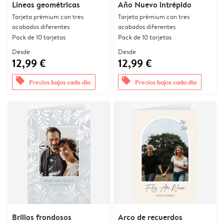
Líneas geométricas
Año Nuevo intrépido
Tarjeta prémium con tres
Tarjeta prémium con tres
acabados diferentes
acabados diferentes
Pack de 10 tarjetas
Pack de 10 tarjetas
Desde
Desde
12,99 €
12,99 €
offers
offers
Precios bajos cada día
Precios bajos cada día
Brillos frondosos
Arco de recuerdos