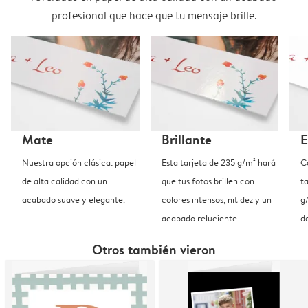
profesional que hace que tu mensaje brille.
Mate
Brillante
E
Nuestra opción clásica: papel
Esta tarjeta de 235 g/m² hará
C
de alta calidad con un
que tus fotos brillen con
t
acabado suave y elegante.
colores intensos, nitidez y un
g
acabado reluciente.
d
Otros también vieron