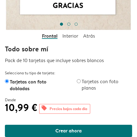
Frontal
Interior
Atrás
Todo sobre mí
Pack de 10 tarjetas que incluye sobres blancos
Selecciona tu tipo de tarjeta:
Tarjetas con foto
Tarjetas con foto
planas
dobladas
Desde
10,99 €
offers
Precios bajos cada día
Crear ahora