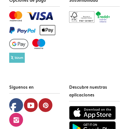
Síguenos en
Descubre nuestras
aplicaciones
facebook
youtube
pinterest
instagram