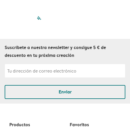
filled-pagination
outlined-paginatio
outlined-paginat
outlined-pagin
outlined-pag
outlined-p
Suscríbete a nuestra newsletter y consigue 5 € de
descuento en tu próxima creación
Enviar
Productos
Favoritos