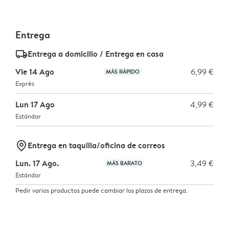
Entrega
delivery_standard_v2
Entrega a domicilio / Entrega en casa
Vie 14 Ago
6,99 €
MÁS RÁPIDO
Exprés
Lun 17 Ago
4,99 €
Estándar
marker-pin
Entrega en taquilla/oficina de correos
Lun. 17 Ago.
3,49 €
MÁS BARATO
Estándar
Pedir varios productos puede cambiar los plazos de entrega.