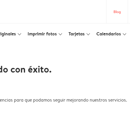
Blog
iginales
Imprimir fotos
Tarjetas
Calendarios
slim_arrow_down
slim_arrow_down
slim_arrow_down
slim_arrow_down
do con éxito.
encias para que podamos seguir mejorando nuestros servicios.