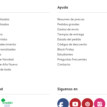
Ayuda
lizados
Resumen de precios
lizados
Pedidos grandes
Gastos de envío
io
Tiempos de entrega
rilato
Estado del pedido
radecimiento
Códigos de descuento
rsonalizadas
Black Friday
a
Estudiantes
de Navidad
Preguntas frecuentes
 de Año Nuevo
Contacto
 de boda
ad
Síguenos en
facebook
youtube
pinterest
instagram