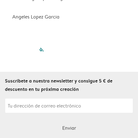
Angeles Lopez Garcia
c
filled-pagination
outlined-paginatio
outlined-paginat
outlined-pagin
outlined-pag
outlined-p
Suscríbete a nuestra newsletter y consigue 5 € de
descuento en tu próxima creación
Enviar