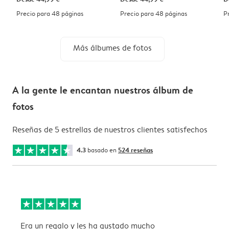
Precio para 48 páginas
Precio para 48 páginas
P
Más álbumes de fotos
A la gente le encantan nuestros álbum de
fotos
Reseñas de 5 estrellas de nuestros clientes satisfechos
4.3
basado en
524 reseñas
Era un regalo y les ha gustado mucho
B