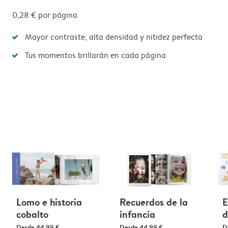
0,28 €
por página
Mayor contraste, alta densidad y nitidez perfecta
Tus momentos brillarán en cada página
Lomo e historia
Recuerdos de la
E
cobalto
infancia
d
Desde
44,99 €
Desde
44,99 €
D