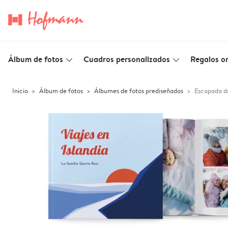
Álbum de fotos
Cuadros personalizados
Regalos or
slim_arrow_down
slim_arrow_down
Inicio
Álbum de fotos
Álbumes de fotos prediseñados
Escapada de