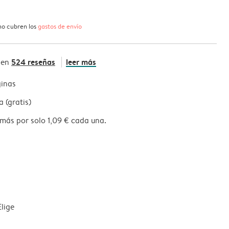
 no cubren los
gastos de envío
524 reseñas
leer más
 en
ginas
 (gratis)
más por solo 1,09 € cada una.
lige