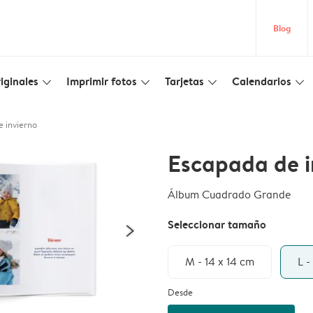
Blog
iginales
Imprimir fotos
Tarjetas
Calendarios
slim_arrow_down
slim_arrow_down
slim_arrow_down
slim_arrow_down
 invierno
Escapada de i
Álbum Cuadrado Grande
Seleccionar tamaño
M - 14 x 14 cm
L -
Desde