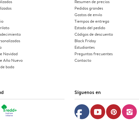
lizados
Resumen de precios
lizados
Pedidos grandes
Gastos de envío
io
Tiempos de entrega
rilato
Estado del pedido
radecimiento
Códigos de descuento
rsonalizadas
Black Friday
a
Estudiantes
de Navidad
Preguntas frecuentes
 de Año Nuevo
Contacto
 de boda
ad
Síguenos en
facebook
youtube
pinterest
instagram