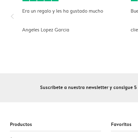
Era un regalo y les ha gustado mucho
Bue
slim_arrow_left
Angeles Lopez Garcia
cli
Suscríbete a nuestra newsletter y consigue 5
Productos
Favoritos