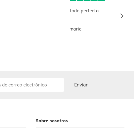
Todo perfecto.
slim_arrow_right
maria
Enviar
Sobre nosotros