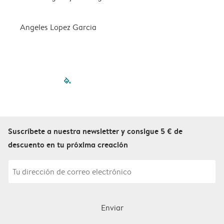
Angeles Lopez Garcia
c
filled-pagination
outlined-paginatio
outlined-paginat
outlined-pagin
outlined-pag
outlined-p
Suscríbete a nuestra newsletter y consigue 5 € de
descuento en tu próxima creación
Enviar