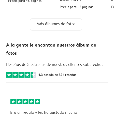
Precio para 48 páginas
Precio para 48 páginas
P
Más álbumes de fotos
A la gente le encantan nuestros álbum de
fotos
Reseñas de 5 estrellas de nuestros clientes satisfechos
4.3
basado en
524 reseñas
Era un regalo y les ha gustado mucho
B