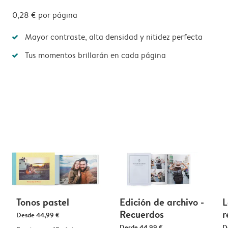
0,28 €
por página
Mayor contraste, alta densidad y nitidez perfecta
Tus momentos brillarán en cada página
Tonos pastel
Edición de archivo -
L
Recuerdos
r
Desde
44,99 €
Desde
44,99 €
D