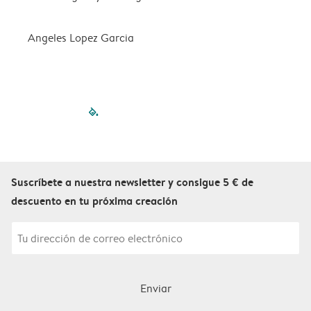
Angeles Lopez Garcia
c
filled-pagination
outlined-paginatio
outlined-paginat
outlined-pagin
outlined-pag
outlined-p
Suscríbete a nuestra newsletter y consigue 5 € de
descuento en tu próxima creación
Enviar