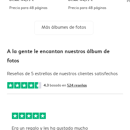
P
Precio para 48 páginas
Precio para 48 páginas
Más álbumes de fotos
A la gente le encantan nuestros álbum de
fotos
Reseñas de 5 estrellas de nuestros clientes satisfechos
4.3
basado en
524 reseñas
Era un regalo y les ha gustado mucho
B