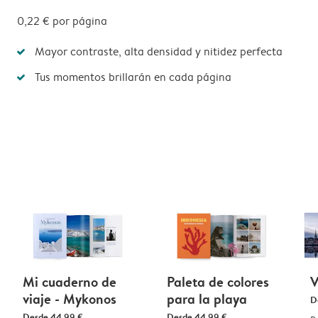
0,22 €
por página
Mayor contraste, alta densidad y nitidez perfecta
Tus momentos brillarán en cada página
Mi cuaderno de
Paleta de colores
V
viaje - Mykonos
para la playa
D
Desde
44,99 €
Desde
44,99 €