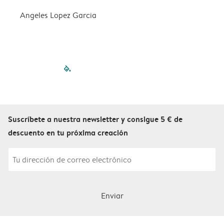
Angeles Lopez Garcia
c
filled-pagination
outlined-paginatio
outlined-paginat
outlined-pagin
outlined-pag
outlined-p
Suscríbete a nuestra newsletter y consigue 5 € de
descuento en tu próxima creación
Enviar