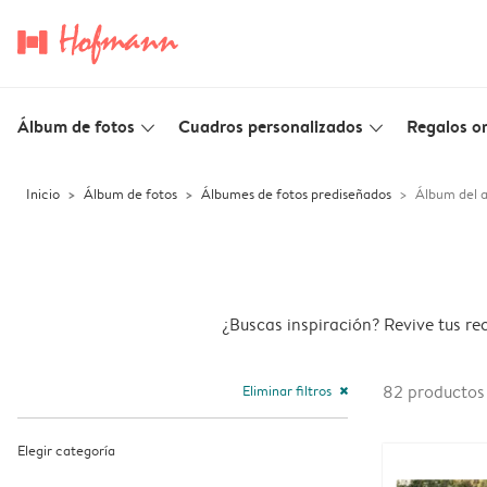
Álbum de fotos
Cuadros personalizados
Regalos or
slim_arrow_down
slim_arrow_down
Inicio
Álbum de fotos
Álbumes de fotos prediseñados
Álbum del 
¿Buscas inspiración? Revive tus re
Eliminar filtros
82
productos
close
Elegir categoría