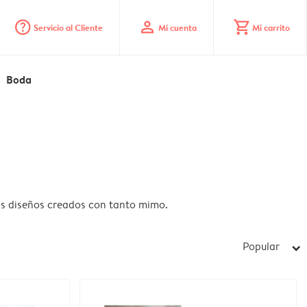
question_mark_circle
profile
shopping_cart
Servicio al Cliente
Mi cuenta
Mi carrito
Boda
ros diseños creados con tanto mimo.
Popular
arrow_right