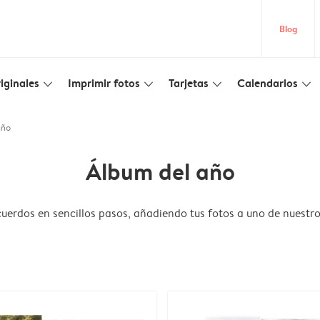
Blog
iginales
Imprimir fotos
Tarjetas
Calendarios
slim_arrow_down
slim_arrow_down
slim_arrow_down
slim_arrow_down
año
Álbum del año
cuerdos en sencillos pasos, añadiendo tus fotos a uno de nuest