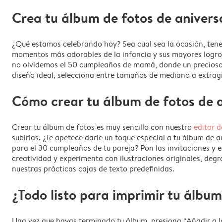
Crea tu álbum de fotos de aniver
¿Qué estamos celebrando hoy? Sea cual sea la ocasión, tenem
momentos más adorables de la infancia y sus mayores logros
no olvidemos el 50 cumpleaños de mamá, donde un precioso ál
diseño ideal, selecciona entre tamaños de mediano a extrag
Cómo crear tu álbum de fotos de 
Crear tu álbum de fotos es muy sencillo con nuestro
editor d
subirlas. ¿Te apetece darle un toque especial a tu álbum de
para el 30 cumpleaños de tu pareja? Pon las invitaciones y e
creatividad y experimenta con ilustraciones originales, degr
nuestras prácticas cajas de texto predefinidas.
¿Todo listo para imprimir tu álbum
Una vez que hayas terminado tu álbum, presiona “Añadir a l