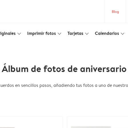
Blog
iginales
Imprimir fotos
Tarjetas
Calendarios
slim_arrow_down
slim_arrow_down
slim_arrow_down
slim_arrow_down
Álbum de fotos de aniversario
cuerdos en sencillos pasos, añadiendo tus fotos a uno de nuest