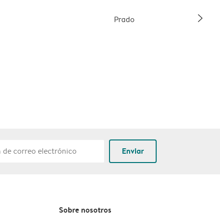
slim_arrow_right
Prado
Enviar
Sobre nosotros