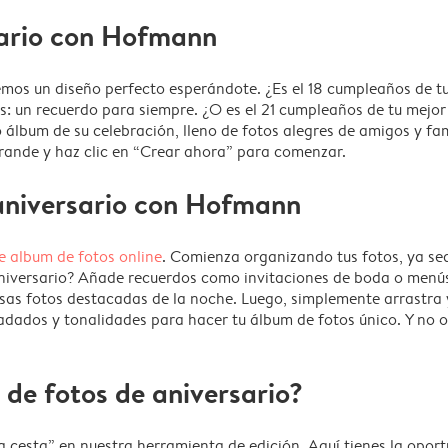
sario con Hofmann
os un diseño perfecto esperándote. ¿Es el 18 cumpleaños de tu c
: un recuerdo para siempre. ¿O es el 21 cumpleaños de tu mejor 
bum de su celebración, lleno de fotos alegres de amigos y famil
rande y haz clic en “Crear ahora” para comenzar.
aniversario con Hofmann
e album de fotos online
. Comienza organizando tus fotos, ya se
 aniversario? Añade recuerdos como invitaciones de boda o menús
sas fotos destacadas de la noche. Luego, simplemente arrastra y 
adados y tonalidades para hacer tu álbum de fotos único. Y no o
 de fotos de aniversario?
a cesta” en nuestra herramienta de edición. Aquí tienes la opor