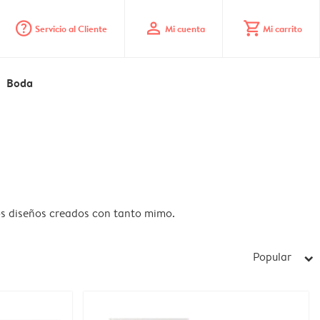
question_mark_circle
profile
shopping_cart
Servicio al Cliente
Mi cuenta
Mi carrito
Boda
ros diseños creados con tanto mimo.
Popular
arrow_right