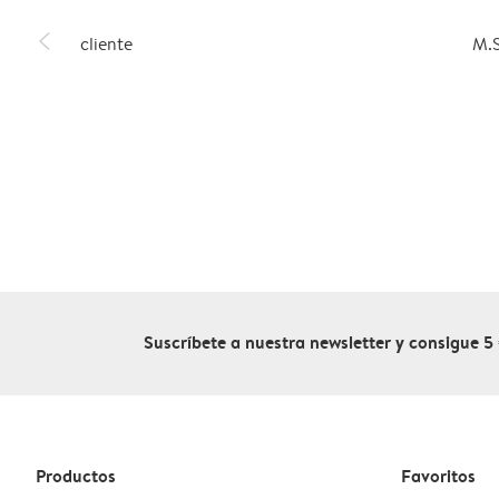
slim_arrow_left
cliente
M.
Suscríbete a nuestra newsletter y consigue 5
Productos
Favoritos