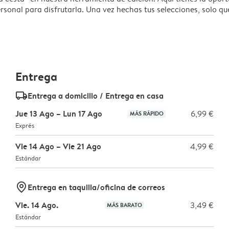
onal para disfrutarla. Una vez hechas tus selecciones, solo qu
Entrega
delivery_standard_v2
Entrega a domicilio / Entrega en casa
Jue 13 Ago – Lun 17 Ago
6,99 €
MÁS RÁPIDO
Exprés
Vie 14 Ago – Vie 21 Ago
4,99 €
Estándar
marker-pin
Entrega en taquilla/oficina de correos
Vie. 14 Ago.
3,49 €
MÁS BARATO
Estándar