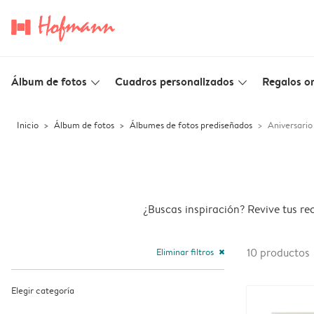
Álbum de fotos
Cuadros personalizados
Regalos or
slim_arrow_down
slim_arrow_down
Inicio
Álbum de fotos
Álbumes de fotos prediseñados
Aniversario
¿Buscas inspiración? Revive tus re
Eliminar filtros
10
productos
close
Elegir categoría