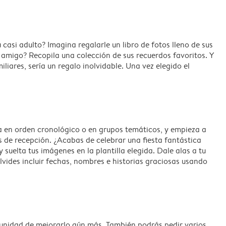
asi adulto? Imagina regalarle un libro de fotos lleno de sus
amigo? Recopila una colección de sus recuerdos favoritos. Y
iares, sería un regalo inolvidable. Una vez elegido el
a en orden cronológico o en grupos temáticos, y empieza a
 de recepción. ¿Acabas de celebrar una fiesta fantástica
suelta tus imágenes en la plantilla elegida. Dale alas a tu
lvides incluir fechas, nombres e historias graciosas usando
tunidad de mejorarlo aún más. También podrás pedir varios